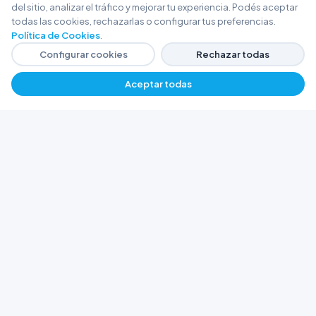
del sitio, analizar el tráfico y mejorar tu experiencia. Podés aceptar
todas las cookies, rechazarlas o configurar tus preferencias.
Política de Cookies
.
Configurar cookies
Rechazar todas
Aceptar todas
−
+
$ 19583,73
Agregar
FERRETERÍA ARGENTINA RW
Líderes en herramientas industriales y
materiales de construcción en Rawson y
Playa Unión. Potenciamos tus proyectos con
calidad garantizada.
Trabajá con Nosotros