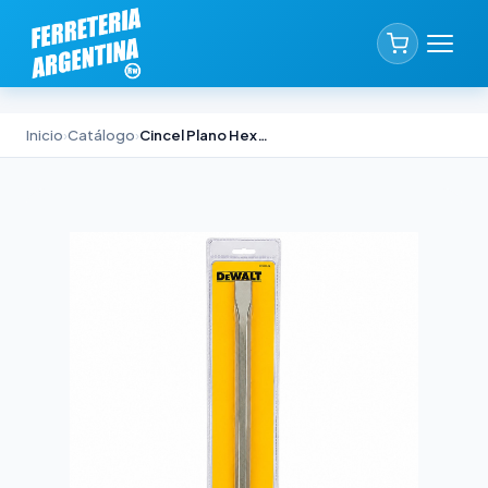
Inicio
›
Catálogo
›
Cincel Plano Hexagonal DeWalt 17mm 20×450mm