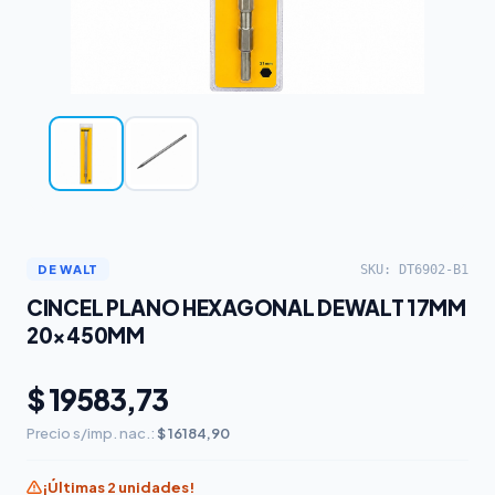
SKU: DT6902-B1
DE WALT
CINCEL PLANO HEXAGONAL DEWALT 17MM
20×450MM
$ 19583,73
Precio s/imp. nac.:
$ 16184,90
¡Últimas 2 unidades!