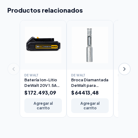
Productos relacionados
DE WALT
DE WALT
DE WALT
Batería Ion-Litio
Broca Diamantada
Broca Di
DeWalt 20V 1.5Ah
DeWalt para
DeWalt p
Sistema 20V MAX
Cerámica 10mm
Cerámica
$ 172.493,09
$ 64413,48
$ 52335
Agregar al
Agregar al
Agreg
carrito
carrito
carr