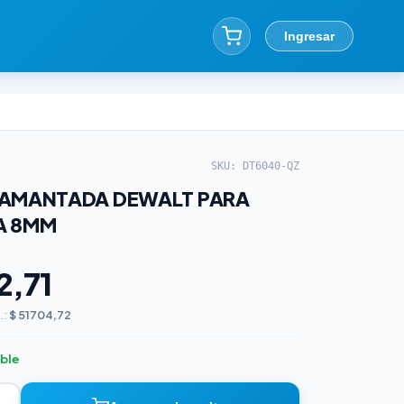
Ingresar
SKU: DT6040-QZ
IAMANTADA DEWALT PARA
A 8MM
2,71
.:
$ 51704,72
ible