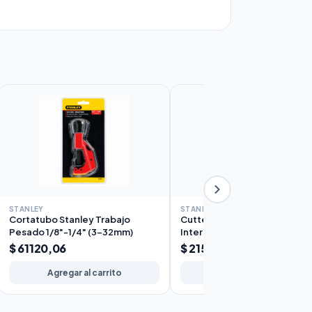
STANLEY
STANLEY
Cortatubo Stanley Trabajo
Cutter Metálico Stanley
Pesado 1/8"-1/4" (3-32mm)
Interlock-A
$ 61120,06
$ 21598,31
Agregar al carrito
Agregar al carrito