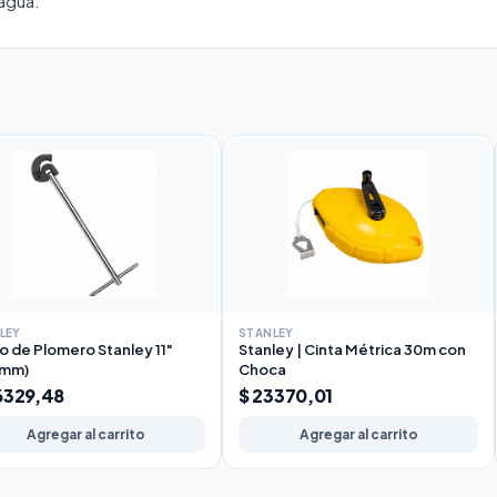
 agua.
LEY
STANLEY
o de Plomero Stanley 11"
Stanley | Cinta Métrica 30m con
9mm)
Choca
6329,48
$ 23370,01
Agregar al carrito
Agregar al carrito