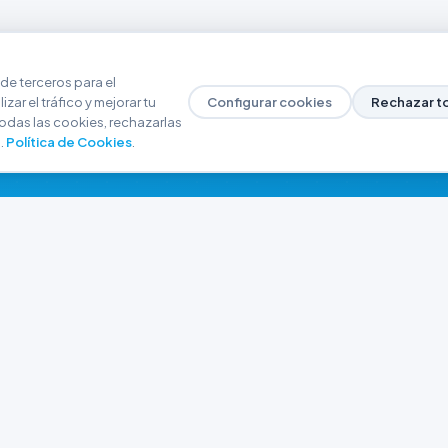
de terceros para el
zar el tráfico y mejorar tu
Configurar cookies
Rechazar t
odas las cookies, rechazarlas
.
Política de Cookies
.
NAVEGACIÓN
CONTACTO
Inicio
+54 9 280 466-6793
Catálogo
ferreteriaargrw@gma
Nuestras Sucursales
Trabajá con Nosotros
Playa unión, Chubut