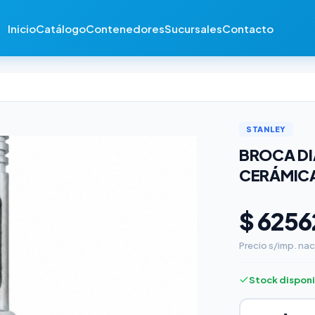
Inicio
Catálogo
Contenedores
Sucursales
Contacto
STANLEY
BROCA D
CERÁMIC
$ 6256
Precio s/imp. nac
Stock dispon