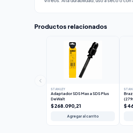
vítreos. Alta durabilidad, uso a seco o con
Productos relacionados
STANLEY
STAN
Adaptador SDS Max a SDS Plus
Braz
DeWalt
(27
$ 268.090,21
$ 4
Agregar al carrito