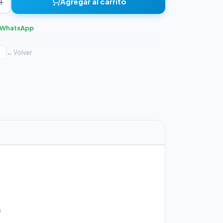
+
Agregar al carrito
r WhatsApp
← Volver
s