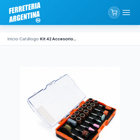
Inicio
›
Catálogo
›
Kit 42 Accesorios para Minitorno Black & Decker