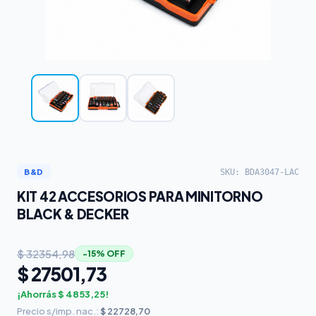
SKU: BDA3047-LAC
B&D
KIT 42 ACCESORIOS PARA MINITORNO
BLACK & DECKER
$ 32354,98
−15% OFF
$ 27501,73
¡Ahorrás $ 4853,25!
Precio s/imp. nac.:
$ 22728,70