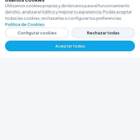
Utilizamos cookies propias y de terceros para el funcionamiento
del sitio, analizar el tráfico y mejorar tu experiencia. Podés aceptar
todas las cookies, rechazarlas o configurar tus preferencias.
Política de Cookies
.
Configurar cookies
Rechazar todas
Aceptar todas
FERRETERÍA ARGENTINA RW
Líderes en herramientas industriales y
materiales de construcción en Rawson y
Playa Unión. Potenciamos tus proyectos con
calidad garantizada.
Trabajá con Nosotros