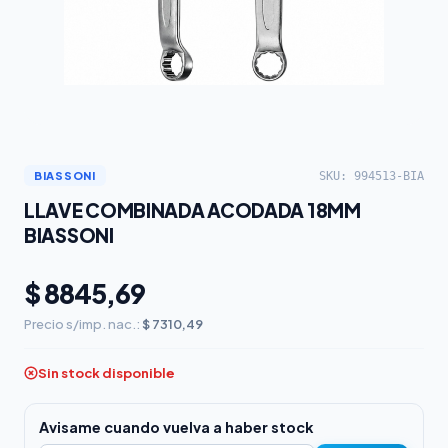
SKU: 994513-BIA
BIASSONI
LLAVE COMBINADA ACODADA 18MM
BIASSONI
$ 8845,69
Precio s/imp. nac.:
$ 7310,49
Sin stock disponible
Avisame cuando vuelva a haber stock