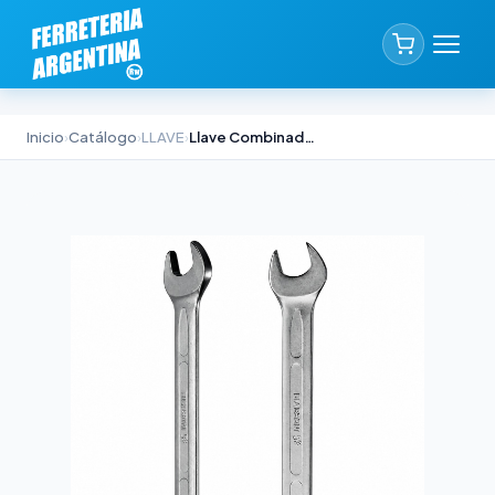
Inicio
›
Catálogo
›
LLAVE
›
Llave Combinada Acodada 18mm Biassoni