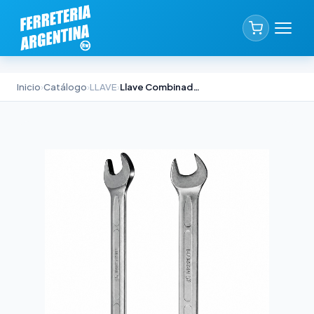
Inicio
›
Catálogo
›
LLAVE
›
Llave Combinada Acodada 11mm Biassoni