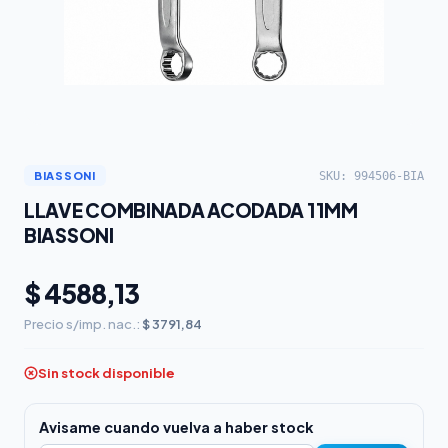
SKU: 994506-BIA
BIASSONI
LLAVE COMBINADA ACODADA 11MM
BIASSONI
$ 4588,13
Precio s/imp. nac.:
$ 3791,84
Sin stock disponible
Avisame cuando vuelva a haber stock