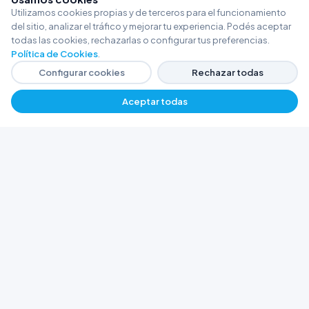
Utilizamos cookies propias y de terceros para el funcionamiento
del sitio, analizar el tráfico y mejorar tu experiencia. Podés aceptar
todas las cookies, rechazarlas o configurar tus preferencias.
Política de Cookies
.
Configurar cookies
Rechazar todas
Aceptar todas
FERRETERÍA ARGENTINA RW
Líderes en herramientas industriales y
materiales de construcción en Rawson y
Playa Unión. Potenciamos tus proyectos con
calidad garantizada.
Trabajá con Nosotros