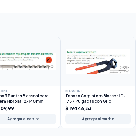
SONI
BIASSONI
a 3 Puntas Biassoni para
Tenaza Carpintero Biassoni C-
ra Fibrosa 12x140 mm
175 7 Pulgadas con Grip
609,99
$ 19446,53
Agregar al carrito
Agregar al carrito