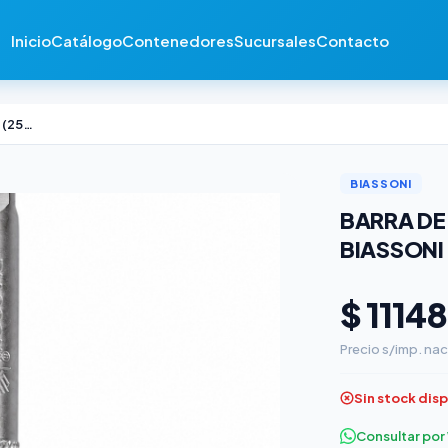
Inicio
Catálogo
Contenedores
Sucursales
Contacto
Barra de Extensión 1/2" × 10" (250mm) Biassoni
BIASSONI
BARRA DE 
BIASSONI
$ 11148
Precio s/imp. nac
Sin stock dis
Consultar po