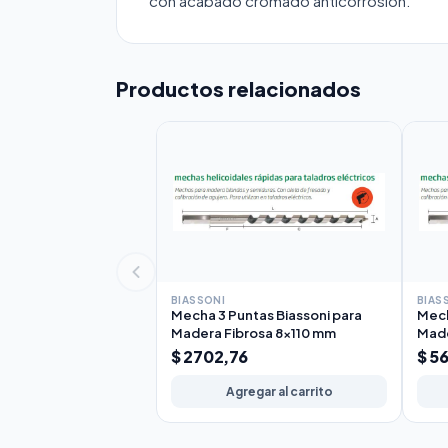
con acabado cromado anticorrosión.
Productos relacionados
BIASSONI
BIAS
Mecha 3 Puntas Biassoni para
Mech
Madera Fibrosa 8x110 mm
Made
$ 2702,76
$ 5
Agregar al carrito