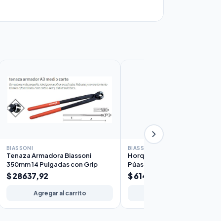
BIASSONI
BIASSONI
Tenaza Armadora Biassoni
Horquilla de Jardín Sol Biasson
350mm 14 Pulgadas con Grip
Púas Mango Corto
$ 28637,92
$ 61450,10
Agregar al carrito
Agregar al carrito