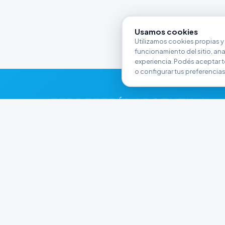
Usamos cookies
Utilizamos cookies propias y 
funcionamiento del sitio, anali
experiencia. Podés aceptar t
o configurar tus preferencias
FERRETERÍA ARGENTINA
RW
Líderes en herramientas industriales y
materiales de construcción en Rawson y
Playa Unión. Potenciamos tus proyectos con
calidad garantizada.