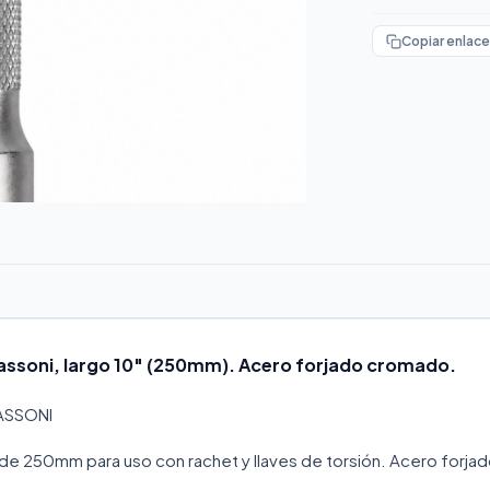
Copiar enlace
iassoni, largo 10" (250mm). Acero forjado cromado.
IASSONI
o de 250mm para uso con rachet y llaves de torsión. Acero forja