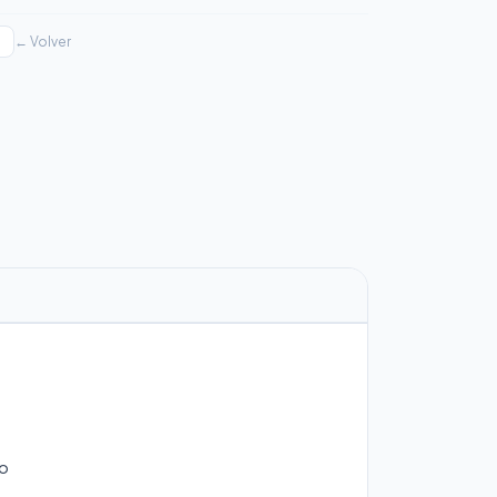
← Volver
do