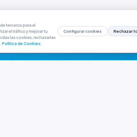
de terceros para el
zar el tráfico y mejorar tu
Configurar cookies
Rechazar t
odas las cookies, rechazarlas
.
Política de Cookies
.
NAVEGACIÓN
CONTACTO
Inicio
+54 9 280 466-6793
Catálogo
ferreteriaargrw@gma
Nuestras Sucursales
Trabajá con Nosotros
Playa unión, Chubut