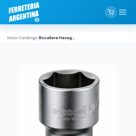
Inicio
›
Catálogo
›
Bocallave Hexagonal SAE 1/2" Biassoni 13/16"