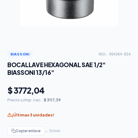
SKU: 994364-BIA
BIASSONI
BOCALLAVE HEXAGONAL SAE 1/2"
BIASSONI 13/16"
$ 3772,04
Precio s/imp. nac.:
$ 3117,39
¡Últimas 3 unidades!
Copiar enlace
← Volver