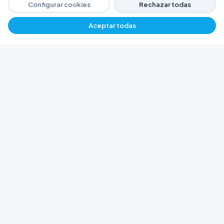
Configurar cookies
Rechazar todas
Aceptar todas
−
+
$ 3772,04
Agregar
FERRETERÍA ARGENTINA RW
Líderes en herramientas industriales y
materiales de construcción en Rawson y
Playa Unión. Potenciamos tus proyectos con
calidad garantizada.
Trabajá con Nosotros
© 2026 Ferretería Argentina RW. Rawson, Chubut,
Argentina.
Todos los derechos reservados
Política de Cookies
Política de Privacidad