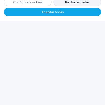
Configurar cookies
Rechazar todas
Aceptar todas
−
+
$ 3175,14
Agregar
FERRETERÍA ARGENTINA RW
Líderes en herramientas industriales y
materiales de construcción en Rawson y
Playa Unión. Potenciamos tus proyectos con
calidad garantizada.
Trabajá con Nosotros
© 2026 Ferretería Argentina RW. Rawson, Chubut,
Argentina.
Todos los derechos reservados
Política de Cookies
Política de Privacidad