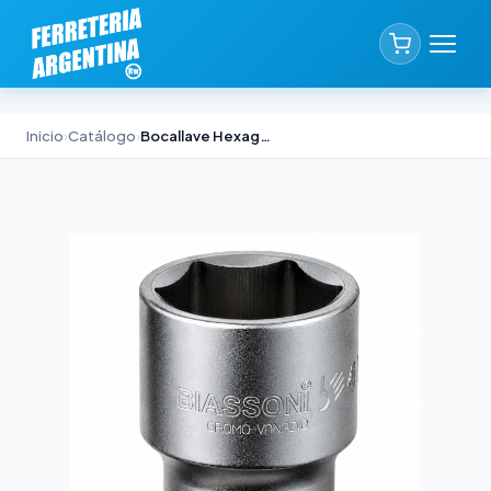
Inicio
›
Catálogo
›
Bocallave Hexagonal SAE 1/2" Biassoni 11/16"