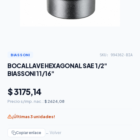
SKU: 994362-BIA
BIASSONI
BOCALLAVE HEXAGONAL SAE 1/2"
BIASSONI 11/16"
$ 3175,14
Precio s/imp. nac.:
$ 2624,08
¡Últimas 3 unidades!
Copiar enlace
← Volver