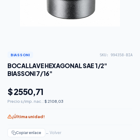
SKU: 994358-BIA
BIASSONI
BOCALLAVE HEXAGONAL SAE 1/2"
BIASSONI 7/16"
$ 2550,71
Precio s/imp. nac.:
$ 2108,03
¡Última unidad!
Copiar enlace
← Volver