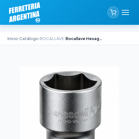
Inicio
›
Catálogo
›
BOCALLAVE
›
Bocallave Hexagonal SAE 1/2" Biassoni 7/16"