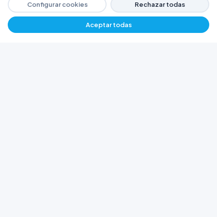
Configurar cookies
Rechazar todas
Aceptar todas
−
+
$ 2550,71
Agregar
FERRETERÍA ARGENTINA RW
Líderes en herramientas industriales y
materiales de construcción en Rawson y
Playa Unión. Potenciamos tus proyectos con
calidad garantizada.
Trabajá con Nosotros
© 2026 Ferretería Argentina RW. Rawson, Chubut,
Argentina.
Todos los derechos reservados
Política de Cookies
Política de Privacidad