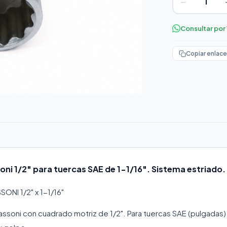
−
Consultar po
Copiar enlace
oni 1/2" para tuercas SAE de 1-1/16". Sistema estriado.
NI 1/2" x 1-1/16"
assoni con cuadrado motriz de 1/2". Para tuercas SAE (pulgadas)