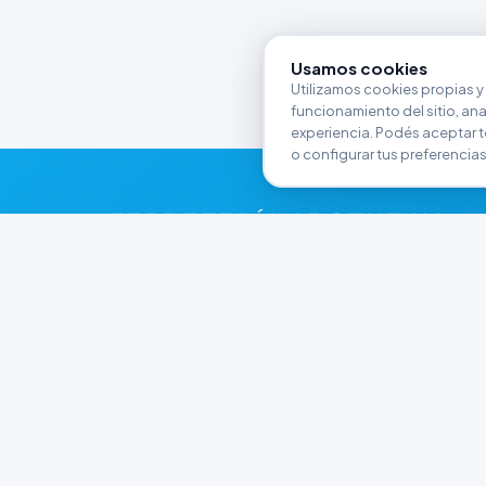
Usamos cookies
Utilizamos cookies propias y 
funcionamiento del sitio, anali
experiencia. Podés aceptar t
o configurar tus preferencias
FERRETERÍA ARGENTINA
RW
Líderes en herramientas industriales y
materiales de construcción en Rawson y
Playa Unión. Potenciamos tus proyectos con
calidad garantizada.