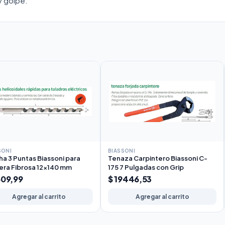
y golpe.
SONI
BIASSONI
a 3 Puntas Biassoni para
Tenaza Carpintero Biassoni C-
ra Fibrosa 12x140 mm
175 7 Pulgadas con Grip
609,99
$ 19446,53
Agregar al carrito
Agregar al carrito