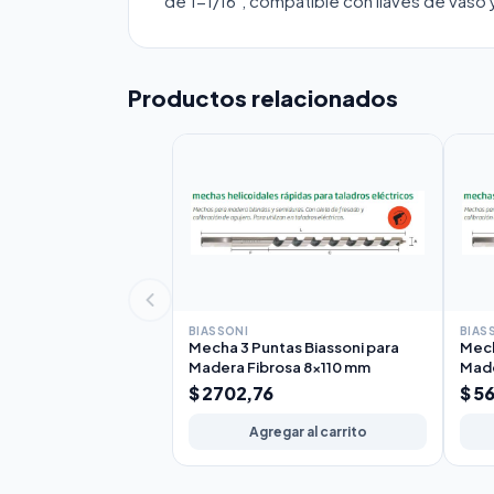
de 1-1/16", compatible con llaves de vaso 
Productos relacionados
BIASSONI
BIAS
Mecha 3 Puntas Biassoni para
Mech
Madera Fibrosa 8x110 mm
Made
$ 2702,76
$ 5
Agregar al carrito