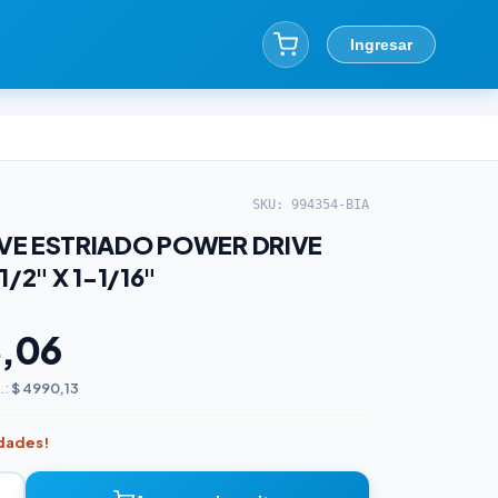
Ingresar
SKU: 994354-BIA
E ESTRIADO POWER DRIVE
/2" X 1-1/16"
8,06
.:
$ 4990,13
idades!