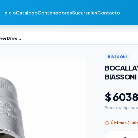
Inicio
Catálogo
Contenedores
Sucursales
Contacto
Bocallave Estriado Power Drive Biassoni 1/2" x 1-1/16"
BIASSONI
BOCALLAV
BIASSONI 1
$ 603
Precio s/imp. nac
¡Últimas 2 un