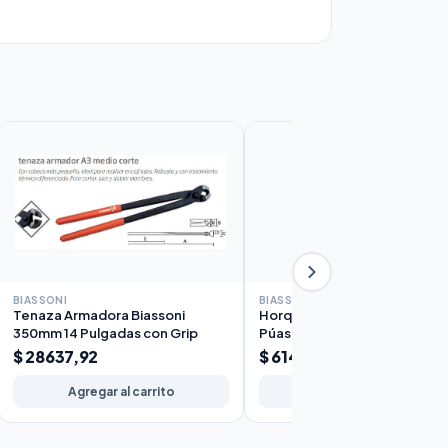
BIASSONI
BIASSONI
Tenaza Armadora Biassoni
Horquilla de Jardín Sol Biasson
350mm 14 Pulgadas con Grip
Púas Mango Corto
$ 28637,92
$ 61450,10
Agregar al carrito
Agregar al carrito