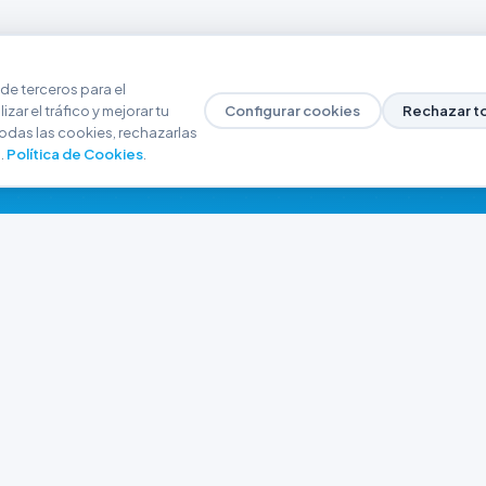
de terceros para el
zar el tráfico y mejorar tu
Configurar cookies
Rechazar t
odas las cookies, rechazarlas
.
Política de Cookies
.
NAVEGACIÓN
CONTACTO
Inicio
+54 9 280 466-6793
Catálogo
ferreteriaargrw@gma
Nuestras Sucursales
Trabajá con Nosotros
Playa unión, Chubut