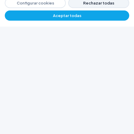
Configurar cookies
Rechazar todas
Aceptar todas
−
+
$ 2550,71
Agregar
FERRETERÍA ARGENTINA RW
Líderes en herramientas industriales y
materiales de construcción en Rawson y
Playa Unión. Potenciamos tus proyectos con
calidad garantizada.
Trabajá con Nosotros
© 2026 Ferretería Argentina RW. Rawson, Chubut,
Argentina.
Todos los derechos reservados
Política de Cookies
Política de Privacidad