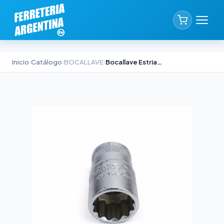
Inicio
›
Catálogo
›
BOCALLAVE
›
Bocallave Estriado Power Drive Biassoni 1/2" x 1/2"