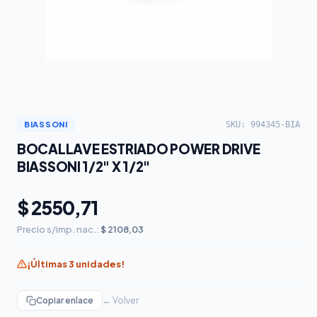
SKU: 994345-BIA
BIASSONI
BOCALLAVE ESTRIADO POWER DRIVE
BIASSONI 1/2" X 1/2"
$ 2550,71
Precio s/imp. nac.:
$ 2108,03
¡Últimas 3 unidades!
Copiar enlace
← Volver