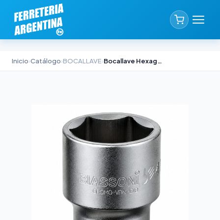
Inicio
›
Catálogo
›
BOCALLAVE
›
Bocallave Hexagonal Biassoni 1/2" x 25mm