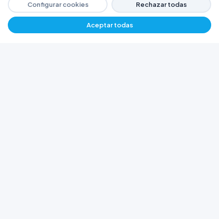
Configurar cookies
Rechazar todas
Aceptar todas
−
+
$ 5159,76
Agregar
FERRETERÍA ARGENTINA RW
Líderes en herramientas industriales y
materiales de construcción en Rawson y
Playa Unión. Potenciamos tus proyectos con
calidad garantizada.
Trabajá con Nosotros
© 2026 Ferretería Argentina RW. Rawson, Chubut,
Argentina.
Todos los derechos reservados
Política de Cookies
Política de Privacidad