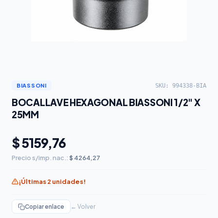
SKU: 994338-BIA
BIASSONI
BOCALLAVE HEXAGONAL BIASSONI 1/2" X
25MM
$ 5159,76
Precio s/imp. nac.:
$ 4264,27
¡Últimas 2 unidades!
Copiar enlace
← Volver