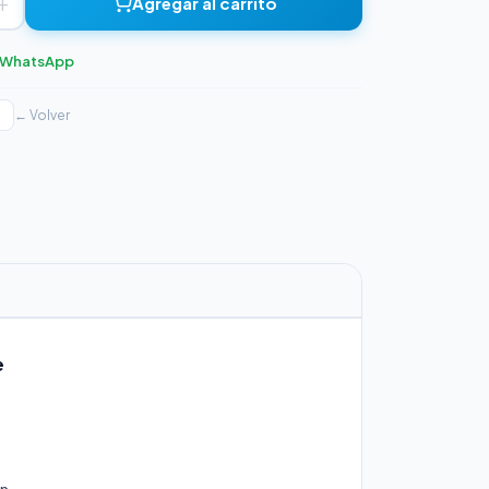
+
Agregar al carrito
r WhatsApp
← Volver
e
on