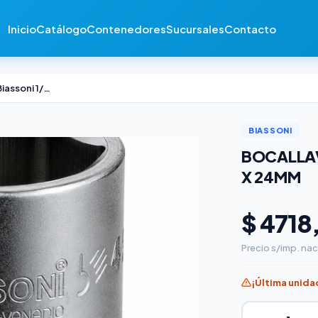
Inicio
Catálogo
Contenedores
Sucursales
Contacto
Bocallave Hexagonal Biassoni 1/2" x 24mm
BIASSONI
BOCALLAV
X 24MM
$ 4718
Precio s/imp. nac
¡Última unida