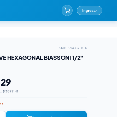
Ingresar
SKU: 994337-BIA
E HEXAGONAL BIASSONI 1/2"
,29
.:
$ 3899,41
d!