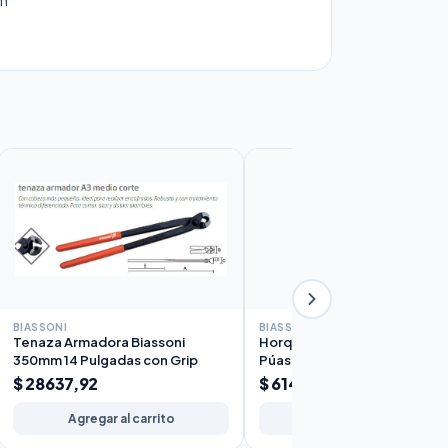
BIASSONI
BIASSONI
Tenaza Armadora Biassoni
Horquilla de Jardín Sol Biasson
350mm 14 Pulgadas con Grip
Púas Mango Corto
$ 28637,92
$ 61450,10
Agregar al carrito
Agregar al carrito