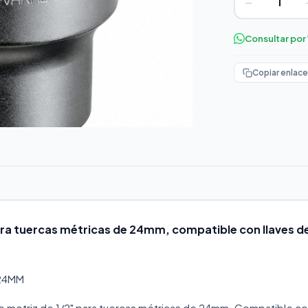
−
Consultar po
Copiar enlace
ara tuercas métricas de 24mm, compatible con llaves d
 24MM
o motriz de 1/2" para tuercas métricas de 24mm. Compatible c