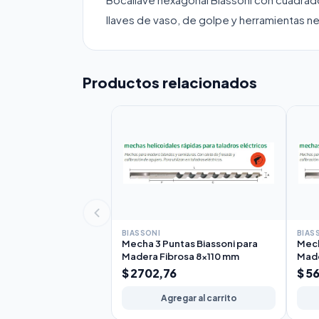
llaves de vaso, de golpe y herramientas n
Productos relacionados
BIASSONI
BIAS
Mecha 3 Puntas Biassoni para
Mech
Madera Fibrosa 8x110 mm
Made
$ 2702,76
$ 5
Agregar al carrito