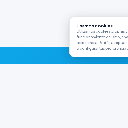
Usamos cookies
Utilizamos cookies propias y 
funcionamiento del sitio, anali
experiencia. Podés aceptar t
o configurar tus preferencias
FERRETERÍA ARGENTINA
RW
Líderes en herramientas industriales y
materiales de construcción en Rawson y
Playa Unión. Potenciamos tus proyectos con
calidad garantizada.