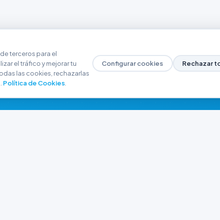
de terceros para el
zar el tráfico y mejorar tu
Configurar cookies
Rechazar t
odas las cookies, rechazarlas
.
Política de Cookies
.
NAVEGACIÓN
CONTACTO
Inicio
+54 9 280 466-6793
Catálogo
ferreteriaargrw@gma
Nuestras Sucursales
Trabajá con Nosotros
Playa unión, Chubut