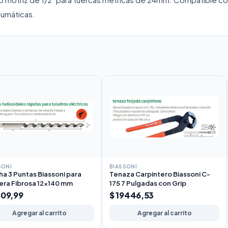
eumáticas.
SONI
BIASSONI
a 3 Puntas Biassoni para
Tenaza Carpintero Biassoni C-
ra Fibrosa 12x140 mm
175 7 Pulgadas con Grip
609,99
$ 19446,53
Agregar al carrito
Agregar al carrito