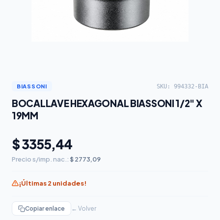
SKU: 994332-BIA
BIASSONI
BOCALLAVE HEXAGONAL BIASSONI 1/2" X
19MM
$ 3355,44
Precio s/imp. nac.:
$ 2773,09
¡Últimas 2 unidades!
Copiar enlace
← Volver