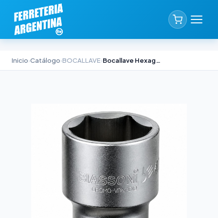
Inicio
›
Catálogo
›
BOCALLAVE
›
Bocallave Hexagonal Biassoni 1/2" x 19mm