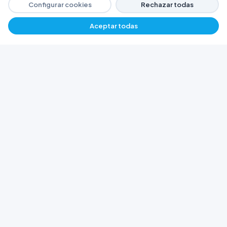
Configurar cookies
Rechazar todas
Aceptar todas
−
+
$ 3355,44
Agregar
FERRETERÍA ARGENTINA RW
Líderes en herramientas industriales y
materiales de construcción en Rawson y
Playa Unión. Potenciamos tus proyectos con
calidad garantizada.
Trabajá con Nosotros
© 2026 Ferretería Argentina RW. Rawson, Chubut,
Argentina.
Todos los derechos reservados
Política de Cookies
Política de Privacidad