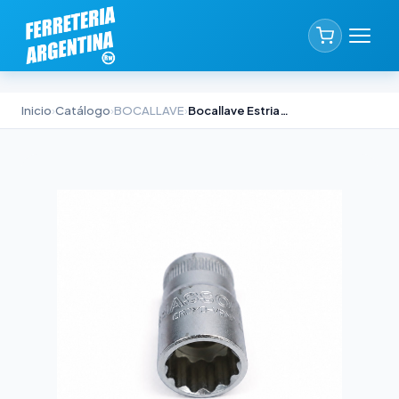
Inicio
›
Catálogo
›
BOCALLAVE
›
Bocallave Estriado Power Drive Biassoni 1/2" x 8mm