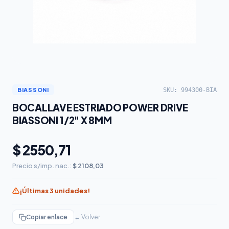
SKU: 994300-BIA
BIASSONI
BOCALLAVE ESTRIADO POWER DRIVE
BIASSONI 1/2" X 8MM
$ 2550,71
Precio s/imp. nac.:
$ 2108,03
¡Últimas 3 unidades!
Copiar enlace
← Volver