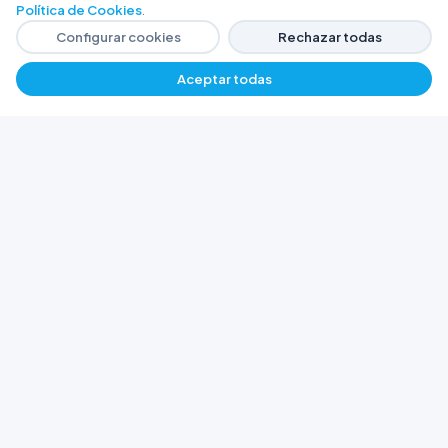
Política de Cookies
.
Configurar cookies
Rechazar todas
Aceptar todas
−
+
$ 2550,71
Agregar
FERRETERÍA ARGENTINA RW
Líderes en herramientas industriales y
materiales de construcción en Rawson y
Playa Unión. Potenciamos tus proyectos con
calidad garantizada.
Trabajá con Nosotros
© 2026 Ferretería Argentina RW. Rawson, Chubut,
Argentina.