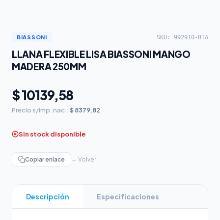
SKU: 992910-BIA
BIASSONI
LLANA FLEXIBLE LISA BIASSONI MANGO
MADERA 250MM
$ 10139,58
Precio s/imp. nac.:
$ 8379,82
Sin stock disponible
Copiar enlace
← Volver
Descripción
Especificaciones