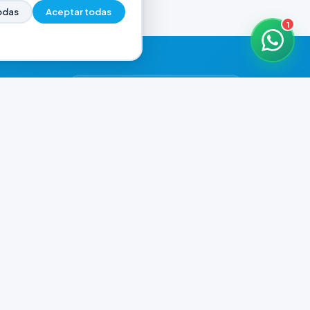
odas
Aceptar todas
1
HORARIOS DE ATENCIÓN
Casa Central
CERRADO
07:00 - 18:30
Murga
CERRADO
il.com
08:00 - 13:00
Playa Unión
CERRADO
08:00 - 13:00
Prefar
CERRADO
07:00 - 18:00
Ver todos los horarios