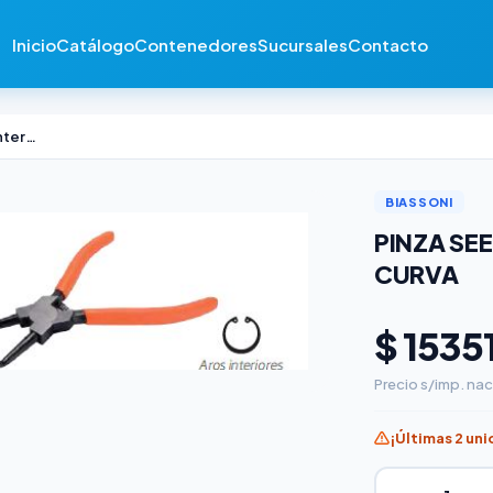
Inicio
Catálogo
Contenedores
Sucursales
Contacto
Pinza Seeger Biassoni Aros Internos Curva
BIASSONI
PINZA SE
CURVA
$ 1535
Precio s/imp. nac
¡Últimas 2 un