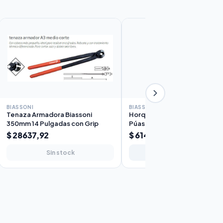
BIASSONI
BIASSONI
Tenaza Armadora Biassoni
Horquilla de Jardín Sol Biasson
350mm 14 Pulgadas con Grip
Púas Mango Corto
$ 28637,92
$ 61450,10
Sin stock
Agregar al carrito