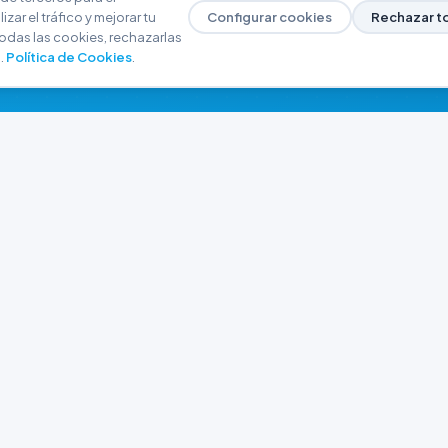
zar el tráfico y mejorar tu
Configurar cookies
Rechazar t
odas las cookies, rechazarlas
.
Política de Cookies
.
NAVEGACIÓN
CONTACTO
Inicio
+54 9 280 466-6793
Catálogo
ferreteriaargrw@gma
Nuestras Sucursales
Trabajá con Nosotros
Playa unión, Chubut