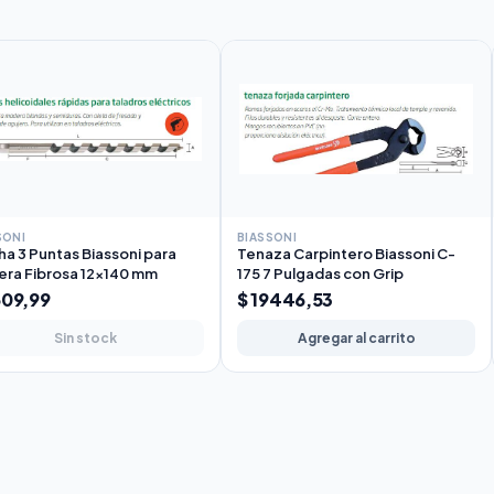
SONI
BIASSONI
a 3 Puntas Biassoni para
Tenaza Carpintero Biassoni C-
ra Fibrosa 12x140 mm
175 7 Pulgadas con Grip
609,99
$ 19446,53
Sin stock
Agregar al carrito