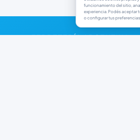
funcionamiento del sitio, anali
experiencia. Podés aceptar t
o configurar tus preferencias
FERRETERÍA ARGENTINA
RW
Líderes en herramientas industriales y
materiales de construcción en Rawson y
Playa Unión. Potenciamos tus proyectos con
calidad garantizada.