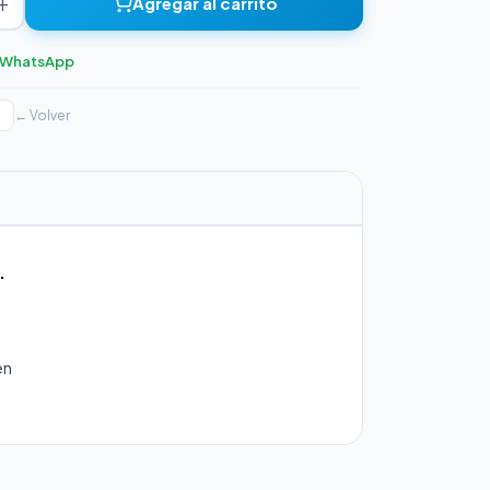
+
Agregar al carrito
r WhatsApp
← Volver
.
en