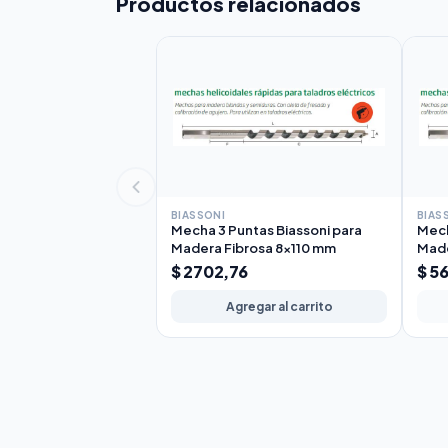
Productos relacionados
BIASSONI
BIAS
Mecha 3 Puntas Biassoni para
Mech
Madera Fibrosa 8x110 mm
Made
$ 2702,76
$ 5
Agregar al carrito