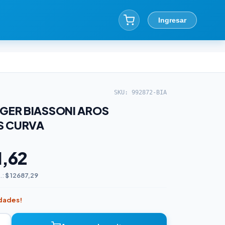
Ingresar
SKU: 992872-BIA
EGER BIASSONI AROS
S CURVA
1,62
.:
$ 12687,29
idades!