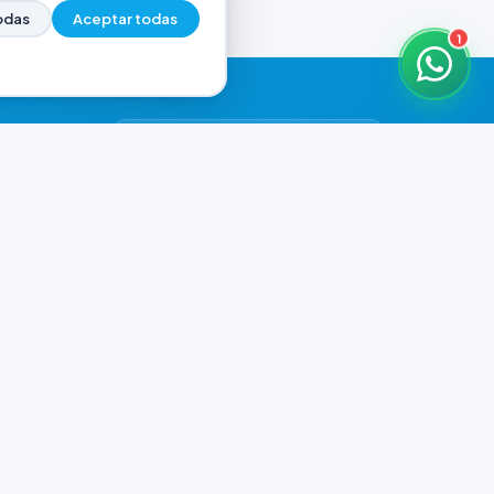
odas
Aceptar todas
1
HORARIOS DE ATENCIÓN
Casa Central
CERRADO
07:00 - 18:30
Murga
CERRADO
il.com
08:00 - 13:00
Playa Unión
CERRADO
08:00 - 13:00
Prefar
CERRADO
07:00 - 18:00
Ver todos los horarios