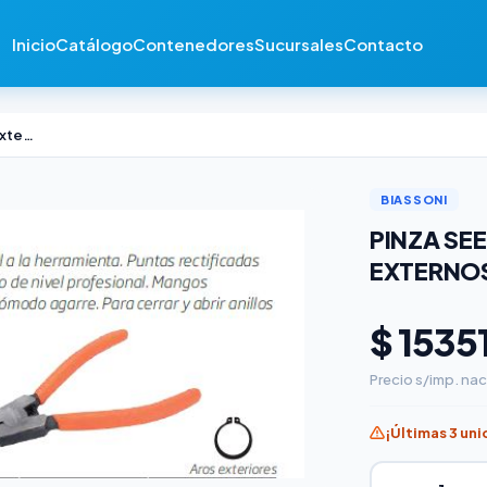
Inicio
Catálogo
Contenedores
Sucursales
Contacto
Pinza Seeger Biassoni Aros Externos Curva
BIASSONI
PINZA SE
EXTERNO
$ 1535
Precio s/imp. nac
¡Últimas 3 un