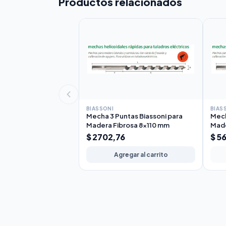
Productos relacionados
BIASSONI
BIAS
Mecha 3 Puntas Biassoni para
Mech
Madera Fibrosa 8x110 mm
Made
$ 2702,76
$ 5
Agregar al carrito