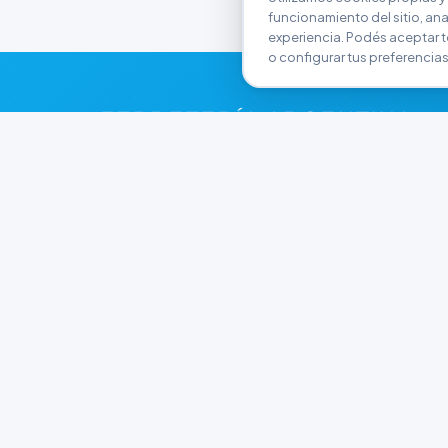
funcionamiento del sitio, anali
experiencia. Podés aceptar t
o configurar tus preferencias
FERRETERÍA ARGENTINA
RW
Líderes en herramientas industriales y
materiales de construcción en Rawson y
Playa Unión. Potenciamos tus proyectos con
calidad garantizada.