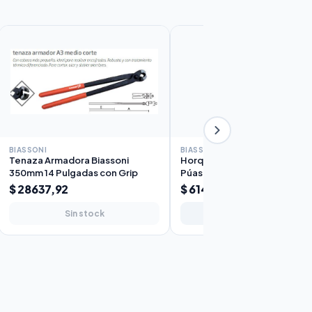
BIASSONI
BIASSONI
Tenaza Armadora Biassoni
Horquilla de Jardín Sol Biasson
350mm 14 Pulgadas con Grip
Púas Mango Corto
$ 28637,92
$ 61450,10
Sin stock
Agregar al carrito