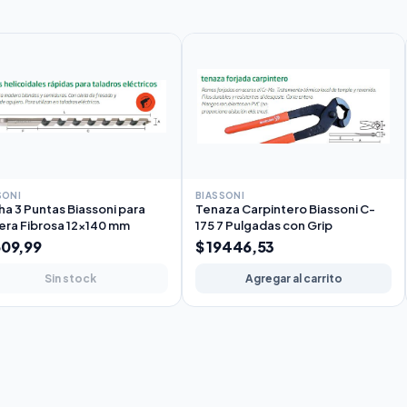
SONI
BIASSONI
a 3 Puntas Biassoni para
Tenaza Carpintero Biassoni C-
ra Fibrosa 12x140 mm
175 7 Pulgadas con Grip
609,99
$ 19446,53
Sin stock
Agregar al carrito