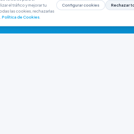
zar el tráfico y mejorar tu
Configurar cookies
Rechazar t
odas las cookies, rechazarlas
.
Política de Cookies
.
NAVEGACIÓN
CONTACTO
Inicio
+54 9 280 466-6793
Catálogo
ferreteriaargrw@gma
Nuestras Sucursales
Trabajá con Nosotros
Playa unión, Chubut