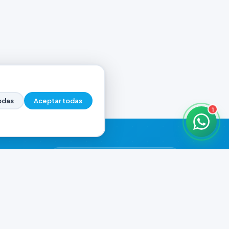
odas
Aceptar todas
1
HORARIOS DE ATENCIÓN
Casa Central
CERRADO
07:00 - 20:00
Murga
CERRADO
il.com
08:00 - 13:00 / 15:30 - 19:30
Playa Unión
CERRADO