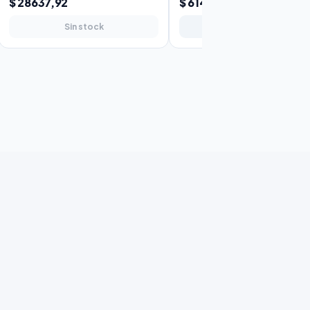
$ 28637,92
$ 61450,10
Sin stock
Agregar al carrito