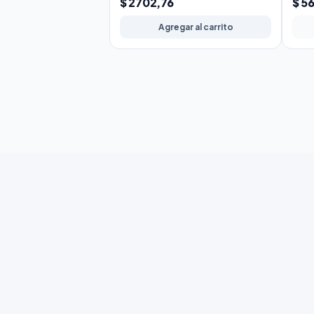
$ 2702,76
$ 5
Agregar al carrito