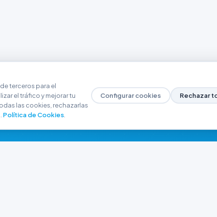
de terceros para el
zar el tráfico y mejorar tu
Configurar cookies
Rechazar t
odas las cookies, rechazarlas
.
Política de Cookies
.
NAVEGACIÓN
CONTACTO
Inicio
+54 9 280 466-6793
Catálogo
ferreteriaargrw@gma
Nuestras Sucursales
Trabajá con Nosotros
Playa unión, Chubut