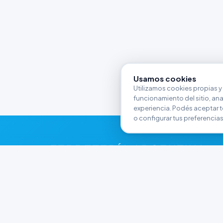
Usamos cookies
Utilizamos cookies propias y 
funcionamiento del sitio, anali
experiencia. Podés aceptar t
o configurar tus preferencias
FERRETERÍA ARGENTINA
RW
Líderes en herramientas industriales y
materiales de construcción en Rawson y
Playa Unión. Potenciamos tus proyectos con
calidad garantizada.