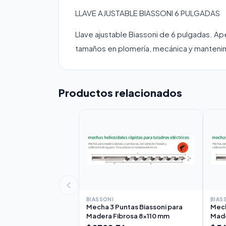
LLAVE AJUSTABLE BIASSONI 6 PULGADAS
Llave ajustable Biassoni de 6 pulgadas. Ape
tamaños en plomería, mecánica y manteni
Productos relacionados
BIASSONI
BIAS
Mecha 3 Puntas Biassoni para
Mech
Madera Fibrosa 8x110 mm
Made