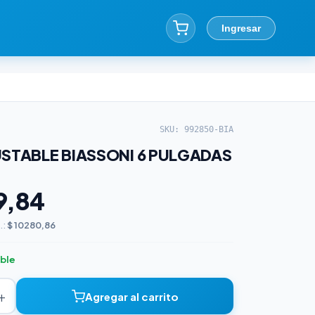
Ingresar
SKU: 992850-BIA
USTABLE BIASSONI 6 PULGADAS
9,84
.:
$ 10280,86
ible
+
Agregar al carrito