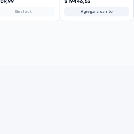
609,99
$ 19446,53
Sin stock
Agregar al carrito