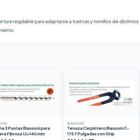
rtura regulable para adaptarse a tuercas y tornillos de distintos
miento.
SONI
BIASSONI
a 3 Puntas Biassoni para
Tenaza Carpintero Biassoni C-
ra Fibrosa 12x140 mm
175 7 Pulgadas con Grip