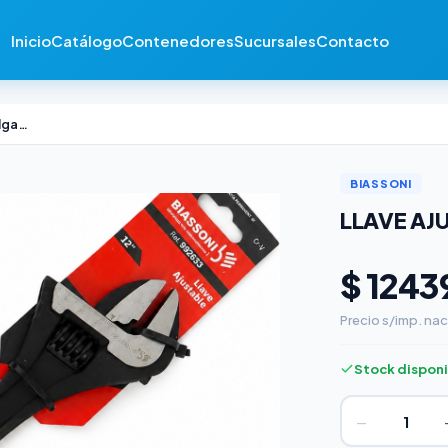
Inicio
Catálogo
Contenedores
Sucursales
Contacto
Llave Ajustable Biassoni 6 Pulgadas
BIASSONI
LLAVE AJ
$ 1243
Precio s/imp. nac
Stock dispon
−