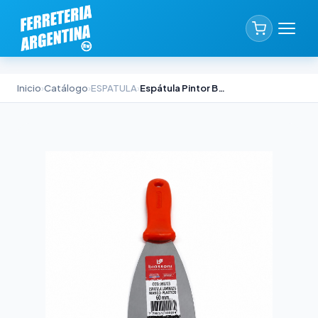
Inicio
›
Catálogo
›
ESPATULA
›
Espátula Pintor Biassoni Laminada Mango Plástico 70mm