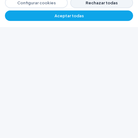
Configurar cookies
Rechazar todas
Aceptar todas
−
+
$ 3376,57
Agregar
FERRETERÍA ARGENTINA RW
Líderes en herramientas industriales y
materiales de construcción en Rawson y
Playa Unión. Potenciamos tus proyectos con
calidad garantizada.
Trabajá con Nosotros
© 2026 Ferretería Argentina RW. Rawson, Chubut,
Argentina.
Todos los derechos reservados
Política de Cookies
Política de Privacidad