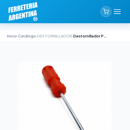
Inicio
›
Catálogo
›
DESTORNILLADOR
›
Destornillador Punta Phillips Biassoni PH4 x 100mm