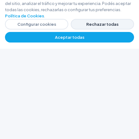
del sitio, analizar el tráfico y mejorar tu experiencia. Podés aceptar
todas las cookies, rechazarlas o configurar tus preferencias.
Política de Cookies
.
Configurar cookies
Rechazar todas
Aceptar todas
FERRETERÍA ARGENTINA RW
Líderes en herramientas industriales y
materiales de construcción en Rawson y
Playa Unión. Potenciamos tus proyectos con
calidad garantizada.
Trabajá con Nosotros