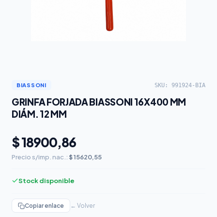
SKU: 991924-BIA
BIASSONI
GRINFA FORJADA BIASSONI 16X400 MM
DIÁM. 12 MM
$ 18900,86
Precio s/imp. nac.:
$ 15620,55
Stock disponible
Copiar enlace
← Volver