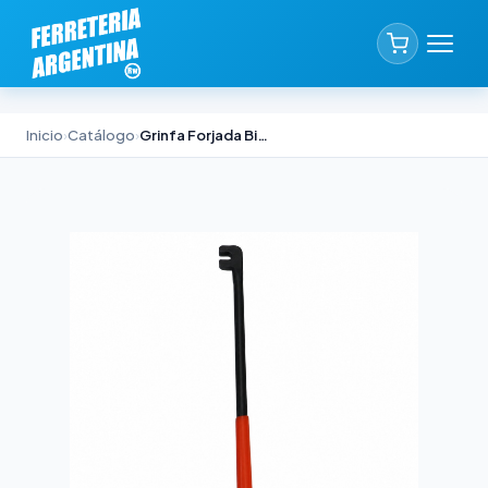
Inicio
›
Catálogo
›
Grinfa Forjada Biassoni 16x400 mm Diám. 12 mm