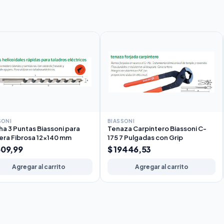
SONI
BIASSONI
a 3 Puntas Biassoni para
Tenaza Carpintero Biassoni C-
ra Fibrosa 12x140 mm
175 7 Pulgadas con Grip
609,99
$ 19446,53
Agregar al carrito
Agregar al carrito