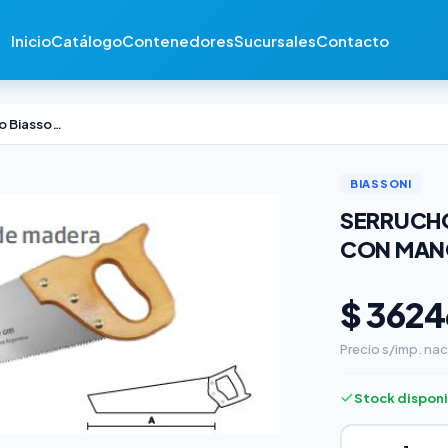
Inicio
Catálogo
Contenedores
Sucursales
Contacto
Serrucho Pro Carpintero Biassoni con Mango Madera 500 mm
BIASSONI
SERRUCHO
CON MAN
$ 3624
Precio s/imp. nac
Stock dispon