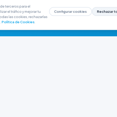
de terceros para el
zar el tráfico y mejorar tu
Configurar cookies
Rechazar t
odas las cookies, rechazarlas
.
Política de Cookies
.
NAVEGACIÓN
CONTACTO
Inicio
+54 9 280 466-6793
Catálogo
ferreteriaargrw@gma
Nuestras Sucursales
Trabajá con Nosotros
Playa unión, Chubut