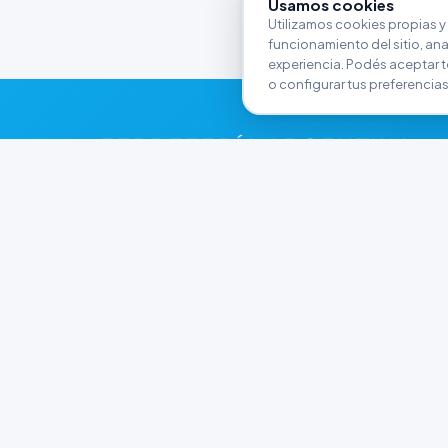
Usamos cookies
Utilizamos cookies propias y 
funcionamiento del sitio, anali
experiencia. Podés aceptar t
o configurar tus preferencias
FERRETERÍA ARGENTINA
RW
Líderes en herramientas industriales y
materiales de construcción en Rawson y
Playa Unión. Potenciamos tus proyectos con
calidad garantizada.