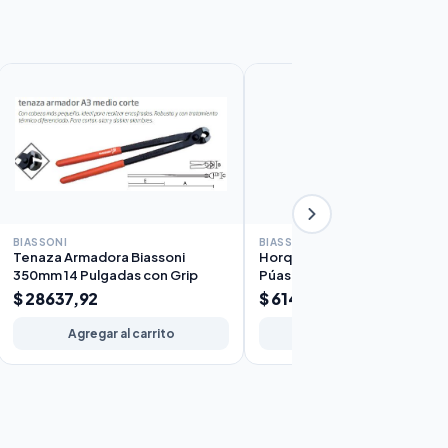
BIASSONI
BIASSONI
Tenaza Armadora Biassoni
Horquilla de Jardín Sol Biasson
350mm 14 Pulgadas con Grip
Púas Mango Corto
$ 28637,92
$ 61450,10
Agregar al carrito
Agregar al carrito