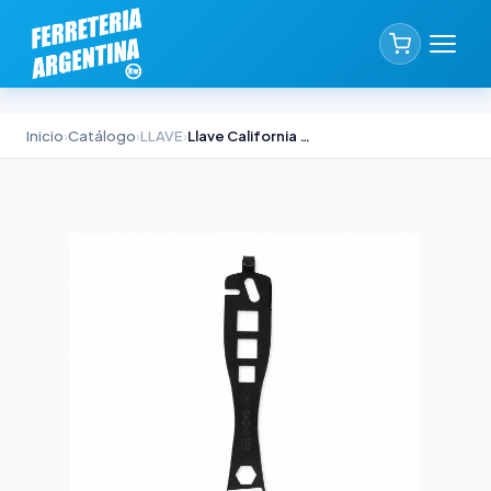
Inicio
›
Catálogo
›
LLAVE
›
Llave California Recta Biassoni