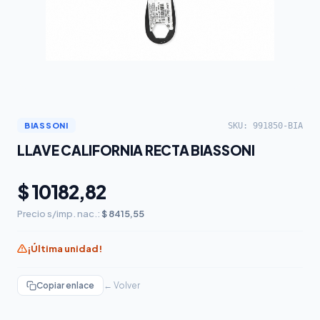
SKU: 991850-BIA
BIASSONI
LLAVE CALIFORNIA RECTA BIASSONI
$ 10182,82
Precio s/imp. nac.:
$ 8415,55
¡Última unidad!
Copiar enlace
← Volver