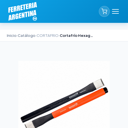
Inicio
›
Catálogo
›
CORTAFRIO
›
Cortafrío Hexagonal Biassoni 250 mm