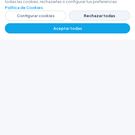
todas las cookies, rechazarlas o configurar tus preferencias.
Política de Cookies
.
Configurar cookies
Rechazar todas
Aceptar todas
FERRETERÍA ARGENTINA RW
Líderes en herramientas industriales y
materiales de construcción en Rawson y
Playa Unión. Potenciamos tus proyectos con
calidad garantizada.
Trabajá con Nosotros
© 2026 Ferretería Argentina RW. Rawson, Chubut,