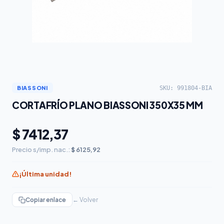
SKU: 991804-BIA
BIASSONI
CORTAFRÍO PLANO BIASSONI 350X35 MM
$ 7412,37
Precio s/imp. nac.:
$ 6125,92
¡Última unidad!
Copiar enlace
← Volver