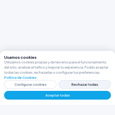
Usamos cookies
Utilizamos cookies propias y de terceros para el funcionamiento
del sitio, analizar el tráfico y mejorar tu experiencia. Podés aceptar
todas las cookies, rechazarlas o configurar tus preferencias.
Política de Cookies
.
Configurar cookies
Rechazar todas
Aceptar todas
−
+
$ 17319,42
Agregar
FERRETERÍA ARGENTINA RW
Líderes en herramientas industriales y