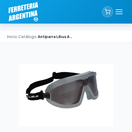
Inicio
›
Catálogo
›
Antiparra Libus Aviator Gris Antiempañante