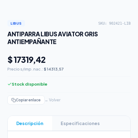
SKU: 902421-LIB
LIBUS
ANTIPARRA LIBUS AVIATOR GRIS
ANTIEMPAÑANTE
$ 17319,42
Precio s/imp. nac.:
$ 14313,57
Stock disponible
Copiar enlace
← Volver
Descripción
Especificaciones