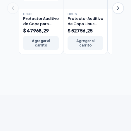
LIBUS
LIBUS
LIBUS
Protector Auditivo
Protector Auditivo
Anteojo 
de Copa para
de Copa Libus
Seguridad
Casco Libus L-320
Modelo L-340
Argon Gri
$ 47968,29
$ 52756,25
$ 2512,
Agregar al
Agregar al
Agreg
carrito
carrito
carr