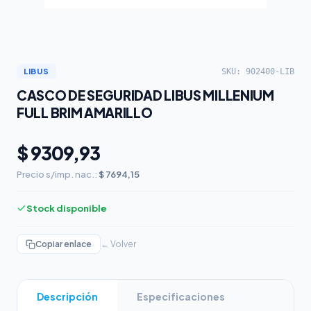
SKU: 902400-LIB
LIBUS
CASCO DE SEGURIDAD LIBUS MILLENIUM
FULL BRIM AMARILLO
$ 9309,93
Precio s/imp. nac.:
$ 7694,15
Stock disponible
Copiar enlace
← Volver
Descripción
Especificaciones