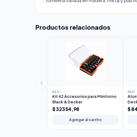
tornillería variada en madera, metal y plásti
Productos relacionados
B&D
B&D
Kit 42 Accesorios para Minitorno
Ator
Black & Decker
Deck
$ 32354,98
$ 8
Agregar al carrito