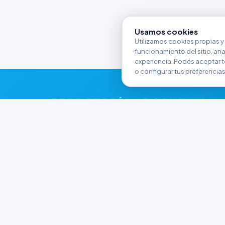
Usamos cookies
Utilizamos cookies propias y 
funcionamiento del sitio, anali
experiencia. Podés aceptar t
o configurar tus preferencias
FERRETERÍA ARGENTINA
RW
Líderes en herramientas industriales y
materiales de construcción en Rawson y
Playa Unión. Potenciamos tus proyectos con
calidad garantizada.