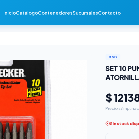
Inicio
Catálogo
Contenedores
Sucursales
Contacto
B&D
SET 10 P
ATORNILL
$ 1213
Precio s/imp. nac
Sin stock dis