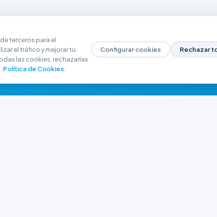
de terceros para el
zar el tráfico y mejorar tu
Configurar cookies
Rechazar t
odas las cookies, rechazarlas
.
Política de Cookies
.
NAVEGACIÓN
CONTACTO
Inicio
+54 9 280 466-6793
Catálogo
ferreteriaargrw@gma
Nuestras Sucursales
Trabajá con Nosotros
Playa unión, Chubut