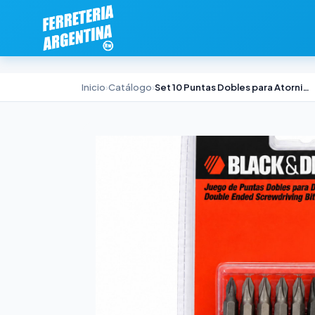
Inicio
›
Catálogo
›
Set 10 Puntas Dobles para Atornillador Black & Decker 2"