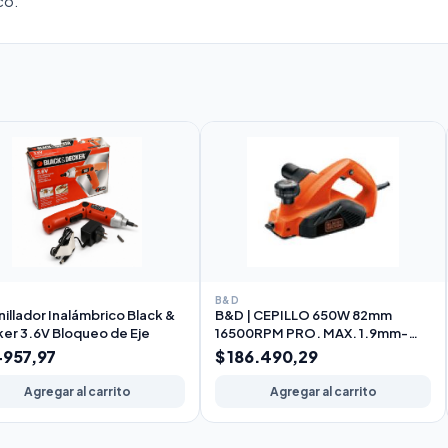
co.
B&D
nillador Inalámbrico Black &
B&D | CEPILLO 650W 82mm
er 3.6V Bloqueo de Eje
16500RPM PRO. MAX. 1.9mm-
EXT. POLVO
4957,97
$ 186.490,29
Agregar al carrito
Agregar al carrito