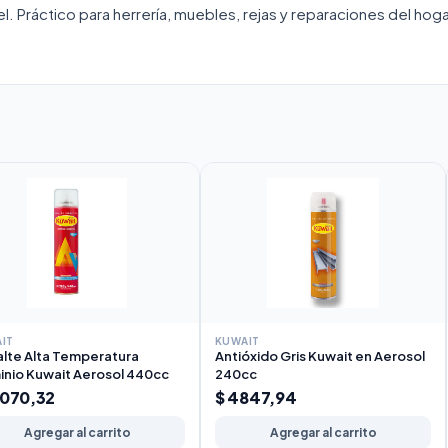
l. Práctico para herrería, muebles, rejas y reparaciones del hoga
IT
KUWAIT
lte Alta Temperatura
Antióxido Gris Kuwait en Aerosol
inio Kuwait Aerosol 440cc
240cc
0070,32
$ 4847,94
Agregar al carrito
Agregar al carrito