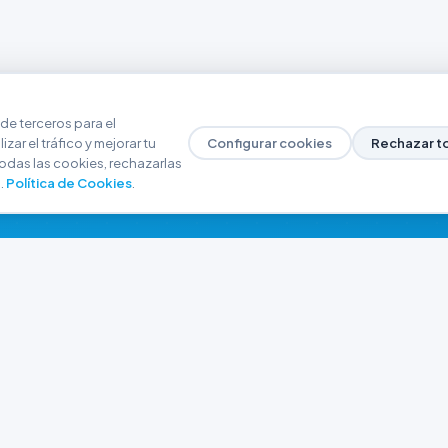
de terceros para el
zar el tráfico y mejorar tu
Configurar cookies
Rechazar t
odas las cookies, rechazarlas
.
Política de Cookies
.
NAVEGACIÓN
CONTACTO
Inicio
+54 9 280 466-6793
Catálogo
ferreteriaargrw@gma
Nuestras Sucursales
Trabajá con Nosotros
Playa unión, Chubut