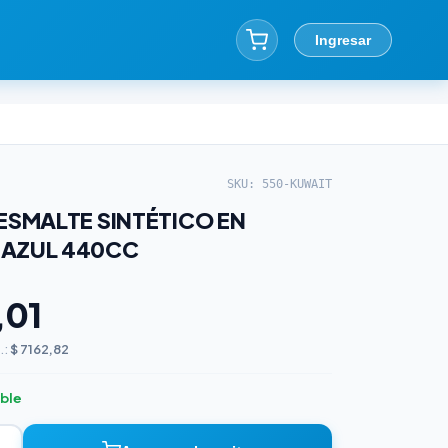
Ingresar
SKU: 550-KUWAIT
 ESMALTE SINTÉTICO EN
 AZUL 440CC
,01
.:
$ 7162,82
ible