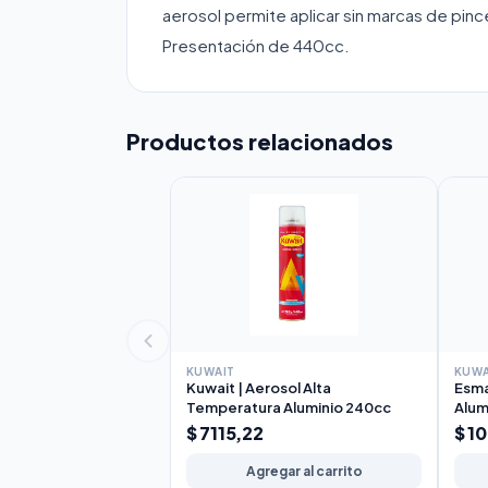
aerosol permite aplicar sin marcas de pince
Presentación de 440cc.
Productos relacionados
KUWAIT
KUWA
Kuwait | Aerosol Alta
Esma
Temperatura Aluminio 240cc
Alum
$ 7115,22
$ 1
Agregar al carrito