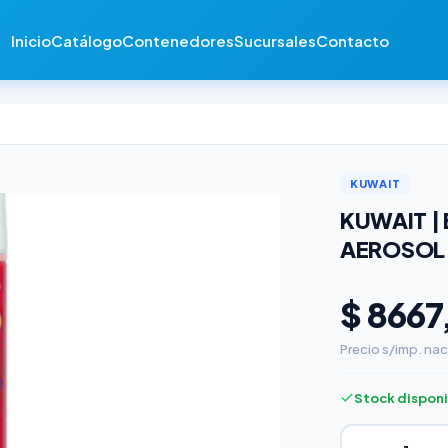
Inicio
Catálogo
Contenedores
Sucursales
Contacto
KUWAIT
KUWAIT |
AEROSOL
$ 8667
Precio s/imp. nac
Stock dispon