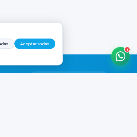
odas
Aceptar todas
1
HORARIOS DE ATENCIÓN
Casa Central
CERRADO
07:00 - 20:00
Murga
CERRADO
il.com
08:00 - 13:00 / 15:30 - 19:30
Playa Unión
CERRADO
08:00 - 13:00 / 15:30 - 19:30
Prefar
CERRADO