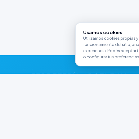
Usamos cookies
Utilizamos cookies propias y 
funcionamiento del sitio, anali
experiencia. Podés aceptar t
o configurar tus preferencias
FERRETERÍA ARGENTINA
RW
Líderes en herramientas industriales y
materiales de construcción en Rawson y
Playa Unión. Potenciamos tus proyectos con
calidad garantizada.