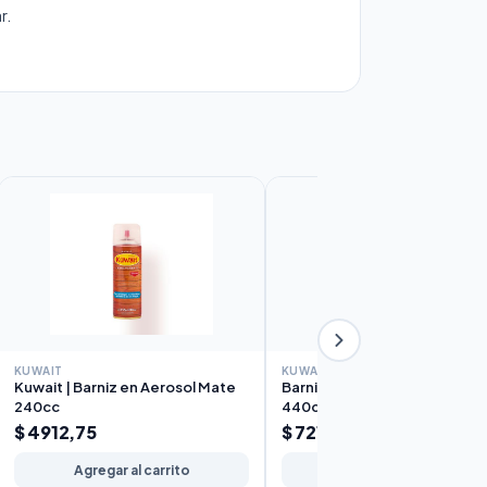
r.
KUWAIT
KUWAIT
Kuwait | Barniz en Aerosol Mate
Barniz Mate Kuwait en Aeros
240cc
440cc
$ 4912,75
$ 7219,80
Agregar al carrito
Agregar al carrito