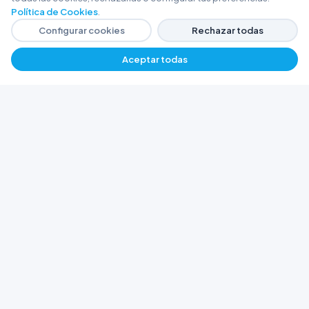
Política de Cookies
.
Configurar cookies
Rechazar todas
Aceptar todas
−
+
$ 8667,01
Agregar
FERRETERÍA ARGENTINA RW
Líderes en herramientas industriales y
materiales de construcción en Rawson y
Playa Unión. Potenciamos tus proyectos con
calidad garantizada.
Trabajá con Nosotros
© 2026 Ferretería Argentina RW. Rawson, Chubut,
Argentina.