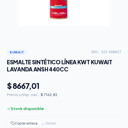
SKU: 522-KUWAIT
KUWAIT
ESMALTE SINTÉTICO LÍNEA KWT KUWAIT
LAVANDA ANSH 440CC
$ 8667,01
Precio s/imp. nac.:
$ 7162,82
Stock disponible
Copiar enlace
← Volver