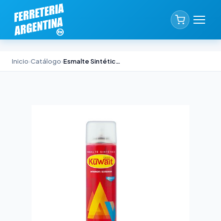
Inicio
›
Catálogo
›
Esmalte Sintético Línea KWT Kuwait Lavanda Ansh 440cc