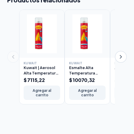
KUWAIT
KUWAIT
KUWAIT
Kuwait | Aerosol
Esmalte Alta
Antióxido 
Alta Temperatura
Temperatura
Kuwait en
Aluminio 240cc
Aluminio Kuwait
240cc
$ 7115,22
$ 10070,32
$ 4847,
Aerosol 440cc
Agregar al
Agregar al
Agreg
carrito
carrito
carr