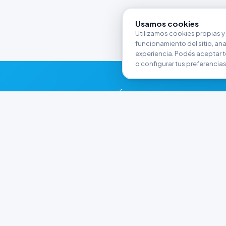
Usamos cookies
Utilizamos cookies propias y 
funcionamiento del sitio, anali
experiencia. Podés aceptar t
o configurar tus preferencias
FERRETERÍA ARGENTINA
RW
Líderes en herramientas industriales y
materiales de construcción en Rawson y
Playa Unión. Potenciamos tus proyectos con
calidad garantizada.