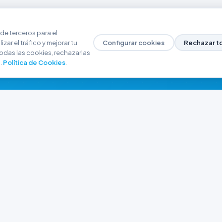
de terceros para el
zar el tráfico y mejorar tu
Configurar cookies
Rechazar t
odas las cookies, rechazarlas
.
Política de Cookies
.
NAVEGACIÓN
CONTACTO
Inicio
+54 9 280 466-6793
Catálogo
ferreteriaargrw@gma
Nuestras Sucursales
Trabajá con Nosotros
Playa unión, Chubut