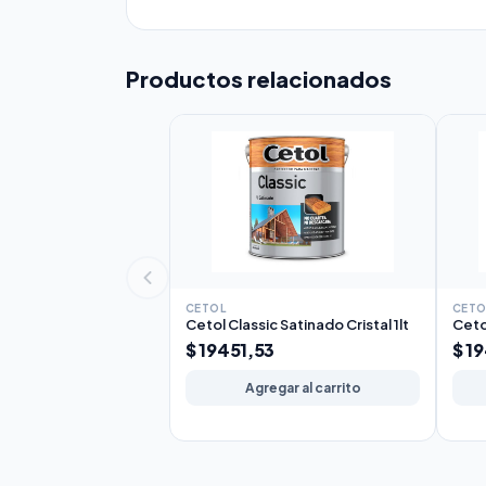
Productos relacionados
CETOL
CETO
Cetol Classic Satinado Cristal 1lt
Ceto
$ 19451,53
$ 1
Agregar al carrito