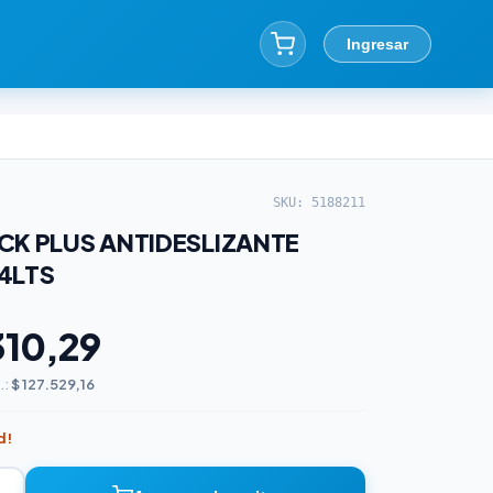
Ingresar
SKU: 5188211
CK PLUS ANTIDESLIZANTE
4LTS
310,29
.:
$ 127.529,16
d!