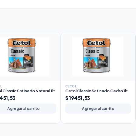
L
CETOL
l Classic Satinado Natural 1lt
Cetol Classic Satinado Cedro 1lt
9451,53
$ 19451,53
Agregar al carrito
Agregar al carrito