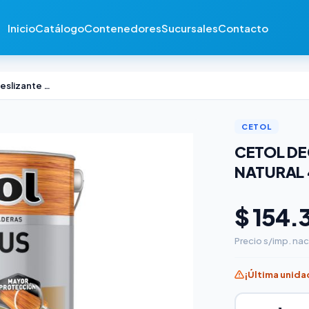
Inicio
Catálogo
Contenedores
Sucursales
Contacto
Cetol Deck Plus Antideslizante Natural 4lts
CETOL
CETOL DE
NATURAL 
$ 154.
Precio s/imp. nac
¡Última unida