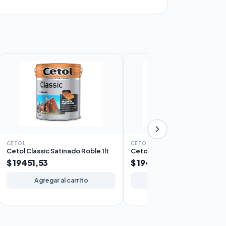
CETOL
CETOL
Cetol Classic Satinado Roble 1lt
Cetol Classic Satinado Caoba 
$ 19451,53
$ 19451,53
Agregar al carrito
Agregar al carrito