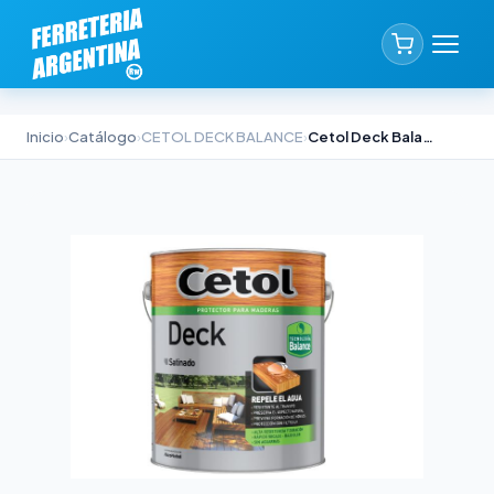
Inicio
›
Catálogo
›
CETOL DECK BALANCE
›
Cetol Deck Balance Natural 1lt