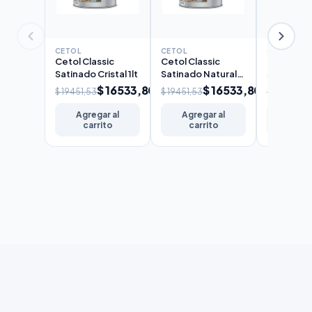
CETOL
CETOL
CETOL
Cetol Classic
Cetol Classic
Cetol Cla
Satinado Cristal 1lt
Satinado Natural
Satinado 
1lt
$ 16533,80
$ 16533,80
$ 19451,53
$ 19451,53
$ 19451,53
Agregar al
Agregar al
Agreg
carrito
carrito
carr