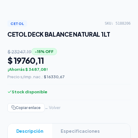
SKU: 5188206
CETOL
CETOL DECK BALANCE NATURAL 1LT
$ 23247,19
−15% OFF
$ 19760,11
¡Ahorrás $ 3487,08!
Precio s/imp. nac.:
$ 16330,67
Stock disponible
Copiar enlace
← Volver
Descripción
Especificaciones