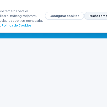
de terceros para el
zar el tráfico y mejorar tu
Configurar cookies
Rechazar t
odas las cookies, rechazarlas
.
Política de Cookies
.
NAVEGACIÓN
CONTACTO
Inicio
+54 9 280 466-6793
Catálogo
ferreteriaargrw@gma
Nuestras Sucursales
Trabajá con Nosotros
Playa unión, Chubut