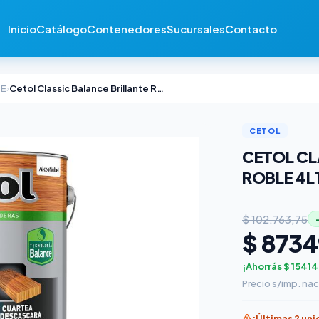
Inicio
Catálogo
Contenedores
Sucursales
Contacto
TE
›
Cetol Classic Balance Brillante Roble 4lts
CETOL
CETOL CL
ROBLE 4L
$ 102.763,75
$ 8734
¡Ahorrás $ 15414
Precio s/imp. nac
¡Últimas 2 un