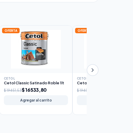
OFERTA
OFERTA
CETOL
CETOL
Cetol Classic Satinado Roble 1lt
Cetol Classic Satinado Caoba 
$ 16533,80
$ 16533,80
$ 19451,53
$ 19451,53
Agregar al carrito
Agregar al carrito