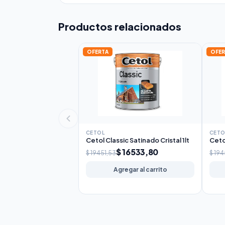
Productos relacionados
OFERTA
OFER
CETOL
CETO
Cetol Classic Satinado Cristal 1lt
Ceto
$ 16533,80
$ 19451,53
$ 194
Agregar al carrito