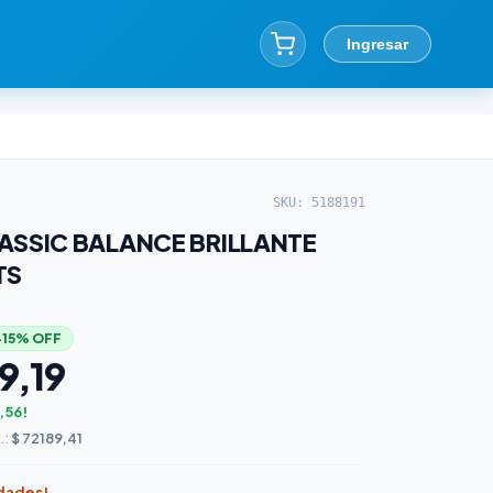
Ingresar
SKU: 5188191
ASSIC BALANCE BRILLANTE
TS
−15% OFF
9,19
,56!
.:
$ 72189,41
idades!