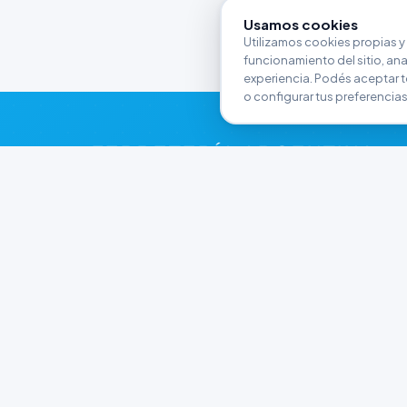
Usamos cookies
Utilizamos cookies propias y 
funcionamiento del sitio, anali
experiencia. Podés aceptar t
o configurar tus preferencias
FERRETERÍA ARGENTINA
RW
Líderes en herramientas industriales y
materiales de construcción en Rawson y
Playa Unión. Potenciamos tus proyectos con
calidad garantizada.