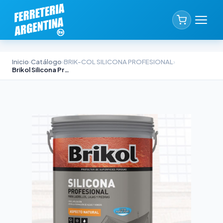
Inicio
›
Catálogo
›
BRIK-COL SILICONA PROFESIONAL
›
Brikol Silicona Profesional 4lts