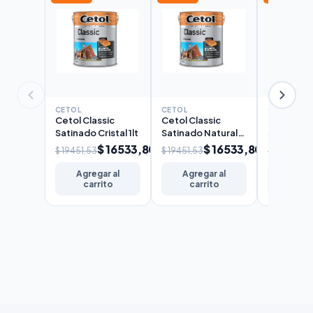
CETOL
CETOL
CETOL
Cetol Classic
Cetol Classic
Cetol Cla
Satinado Cristal 1lt
Satinado Natural
Satinado 
1lt
$ 16533,80
$ 16533,80
$ 19451,53
$ 19451,53
$ 19451,53
Agregar al
Agregar al
Agreg
carrito
carrito
carr