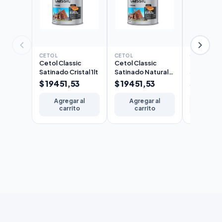
CETOL
CETOL
CETOL
Cetol Classic
Cetol Classic
Cetol Cla
Satinado Cristal 1lt
Satinado Natural
Satinado 
1lt
$ 19451,53
$ 19451,53
$ 19451
Agregar al
Agregar al
Agreg
carrito
carrito
carr