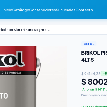
Inicio
Catálogo
Contenedores
Sucursales
Contacto
Brikol Piso Alto Tránsito Negro 4lts
CETOL
BRIKOL P
4LTS
$ 94144,35
−1
$ 800
¡Ahorrás $ 14121
Precio s/imp. nac
Stock dispon