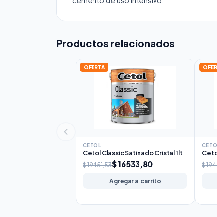
cemento de uso intensivo.
Productos relacionados
OFERTA
OFER
CETOL
CETO
Cetol Classic Satinado Cristal 1lt
Ceto
$ 16533,80
$ 19451,53
$ 194
Agregar al carrito