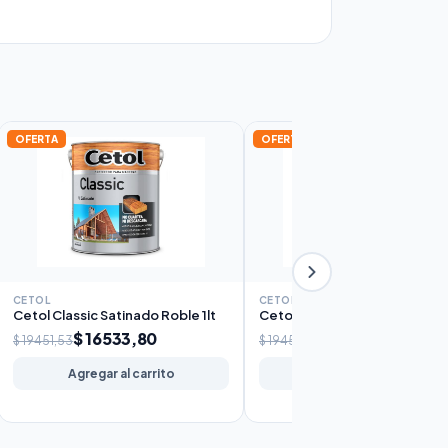
OFERTA
OFERTA
CETOL
CETOL
Cetol Classic Satinado Roble 1lt
Cetol Classic Satinado Caoba 
$ 16533,80
$ 16533,80
$ 19451,53
$ 19451,53
Agregar al carrito
Agregar al carrito