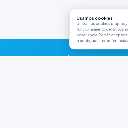
Usamos cookies
Utilizamos cookies propias y 
funcionamiento del sitio, anali
experiencia. Podés aceptar t
o configurar tus preferencias
FERRETERÍA ARGENTINA
RW
Líderes en herramientas industriales y
materiales de construcción en Rawson y
Playa Unión. Potenciamos tus proyectos con
calidad garantizada.