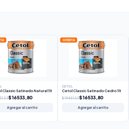
TA
OFERTA
L
CETOL
l Classic Satinado Natural 1lt
Cetol Classic Satinado Cedro 1lt
$ 16533,80
$ 16533,80
51,53
$ 19451,53
Agregar al carrito
Agregar al carrito