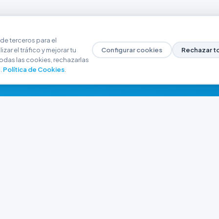
de terceros para el
zar el tráfico y mejorar tu
Configurar cookies
Rechazar t
odas las cookies, rechazarlas
.
Política de Cookies
.
NAVEGACIÓN
CONTACTO
Inicio
+54 9 280 466-6793
Catálogo
ferreteriaargrw@gma
Nuestras Sucursales
Trabajá con Nosotros
Playa unión, Chubut