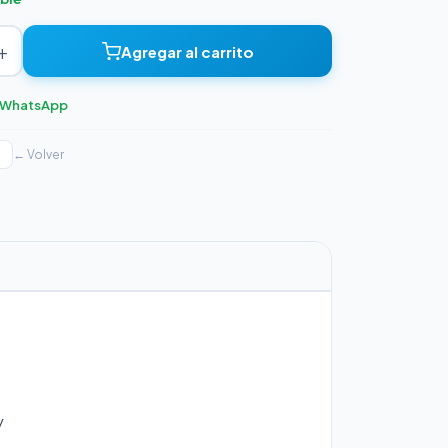
+
Agregar al carrito
r WhatsApp
← Volver
y