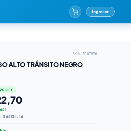
Ingresar
SKU: 5187976
ISO ALTO TRÁNSITO NEGRO
5% OFF
22,70
,65!
.:
$ 66134,46
ible