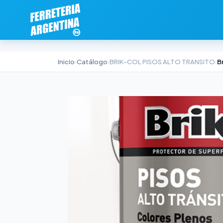
Inicio
›
Catálogo
›
BRIK-COL PISOS ALTO TRANSITO
›