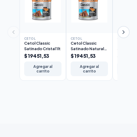
CETOL
CETOL
CETOL
Cetol Classic
Cetol Classic
Cetol Cla
Satinado Cristal 1lt
Satinado Natural
Satinado 
1lt
$ 19451,53
$ 19451,53
$ 19451
Agregar al
Agregar al
Agreg
carrito
carrito
carr