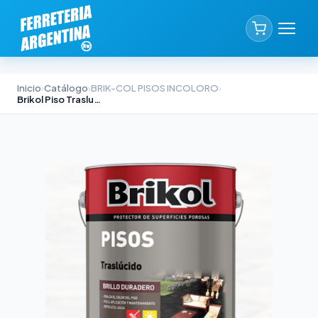
Inicio
›
Catálogo
›
BRIK-COL PISOS INCOLORO
›
Brikol Piso Traslucido Incoloro 4lts