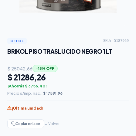
SKU: 5187969
CETOL
BRIKOL PISO TRASLUCIDO NEGRO 1LT
$ 25042,66
−15% OFF
$ 21286,26
¡Ahorrás $ 3756,40!
Precio s/imp. nac.:
$ 17591,96
¡Última unidad!
Copiar enlace
← Volver