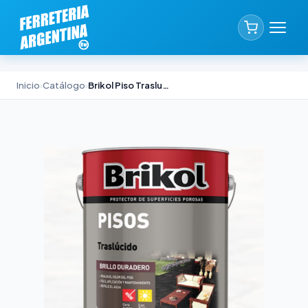
Inicio
›
Catálogo
›
Brikol Piso Traslucido Negro 1lt