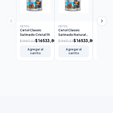
CETOL
CETOL
CETOL
Cetol Classic
Cetol Classic
Cetol Cla
Satinado Cristal 1lt
Satinado Natural
Satinado 
1lt
$ 16533,80
$ 16533,80
$ 19451,53
$ 19451,53
$ 19451,53
Agregar al
Agregar al
Agreg
carrito
carrito
carr