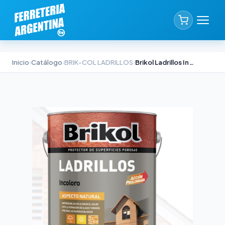
Inicio
›
Catálogo
›
BRIK-COL LADRILLOS
›
Brikol Ladrillos Incoloro 1lt