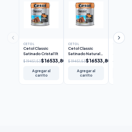
CETOL
CETOL
CETOL
Cetol Classic
Cetol Classic
Cetol Cla
Satinado Cristal 1lt
Satinado Natural
Satinado 
1lt
$ 16533,80
$ 16533,80
$ 19451,53
$ 19451,53
$ 19451,53
Agregar al
Agregar al
Agreg
carrito
carrito
carr