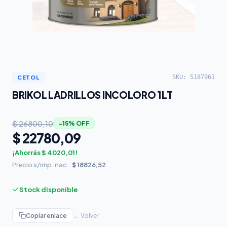
SKU: 5187961
CETOL
BRIKOL LADRILLOS INCOLORO 1LT
$ 26800,10
−15% OFF
$ 22780,09
¡Ahorrás $ 4020,01!
Precio s/imp. nac.:
$ 18826,52
Stock disponible
Copiar enlace
← Volver