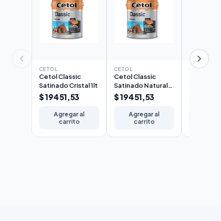
CETOL
CETOL
CETOL
Cetol Classic
Cetol Classic
Cetol Cla
Satinado Cristal 1lt
Satinado Natural
Satinado 
1lt
$ 19451,53
$ 19451,53
$ 19451
Agregar al
Agregar al
Agreg
carrito
carrito
carr