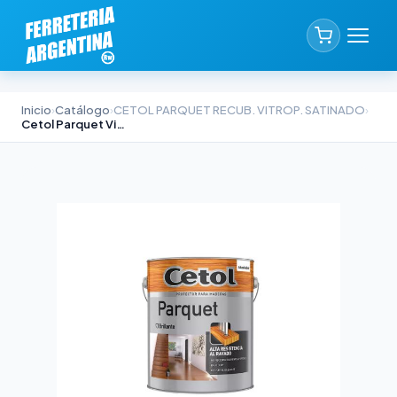
Inicio
›
Catálogo
›
CETOL PARQUET RECUB. VITROP. SATINADO
›
Cetol Parquet Vitroplastificante Satinado 4lts