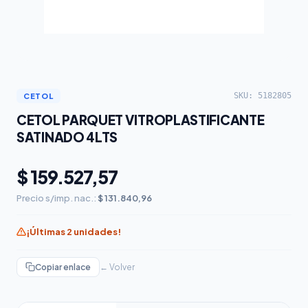
SKU: 5182805
CETOL
CETOL PARQUET VITROPLASTIFICANTE
SATINADO 4LTS
$ 159.527,57
Precio s/imp. nac.:
$ 131.840,96
¡Últimas 2 unidades!
Copiar enlace
← Volver