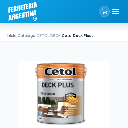
Inicio
›
Catálogo
›
CETOL DECK
›
Cetol Deck Plus Natural 4lts