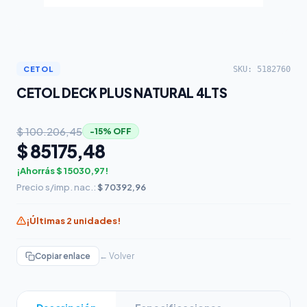
SKU: 5182760
CETOL
CETOL DECK PLUS NATURAL 4LTS
$ 100.206,45
−15% OFF
$ 85175,48
¡Ahorrás $ 15030,97!
Precio s/imp. nac.:
$ 70392,96
¡Últimas 2 unidades!
Copiar enlace
← Volver