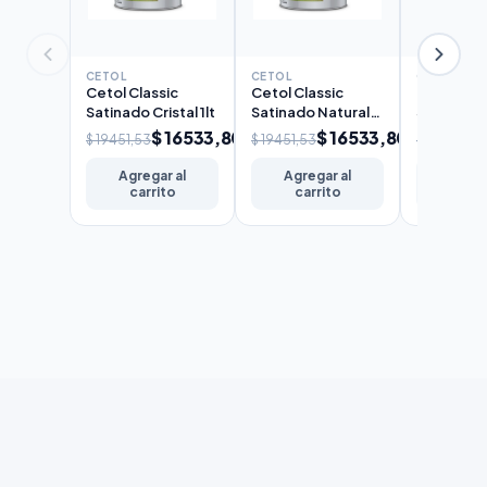
CETOL
CETOL
CETOL
Cetol Classic
Cetol Classic
Cetol Cla
Satinado Cristal 1lt
Satinado Natural
Satinado 
1lt
$ 16533,80
$ 16533,80
$ 19451,53
$ 19451,53
$ 19451,53
Agregar al
Agregar al
Agreg
carrito
carrito
carr