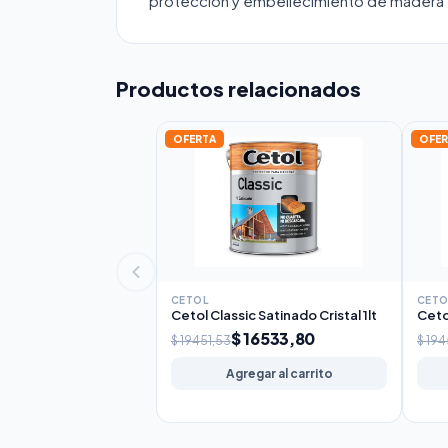
protección y embellecimiento de madera e
Productos relacionados
OFERTA
OFER
CETOL
CETO
Cetol Classic Satinado Cristal 1lt
Ceto
$ 16533,80
$ 19451,53
$ 194
Agregar al carrito