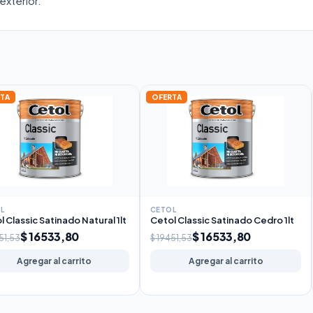
xterior.
TA
OFERTA
L
CETOL
l Classic Satinado Natural 1lt
Cetol Classic Satinado Cedro 1lt
$ 16533,80
$ 16533,80
51,53
$ 19451,53
Agregar al carrito
Agregar al carrito