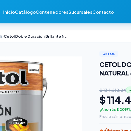
Inicio
Catálogo
Contenedores
Sucursales
Contacto
TE
›
Cetol Doble Duración Brillante Natural 4lts (FF)
CETOL
CETOL DO
NATURAL 4
$ 134.612,24
$ 114.
¡Ahorrás $ 20191
Precio s/imp. nac
¡Últimas 2 un