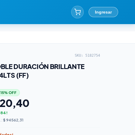
Ingresar
SKU: 5182754
BLE DURACIÓN BRILLANTE
LTS (FF)
−15% OFF
420,40
,84!
.:
$ 94562,31
idades!