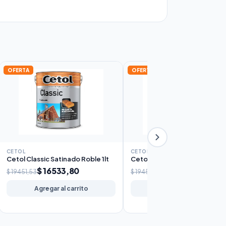
OFERTA
OFERTA
CETOL
CETOL
Cetol Classic Satinado Roble 1lt
Cetol Classic Satinado Caoba 
$ 16533,80
$ 16533,80
$ 19451,53
$ 19451,53
Agregar al carrito
Agregar al carrito