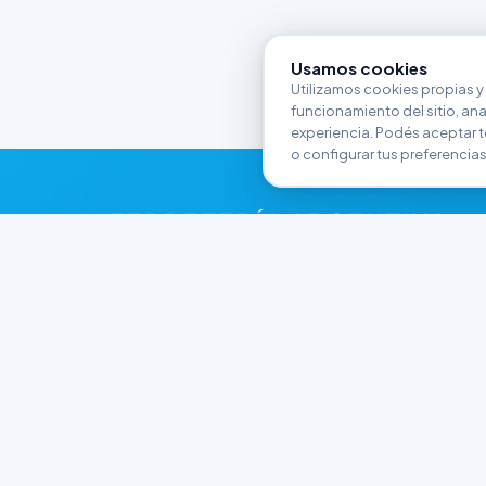
Usamos cookies
Utilizamos cookies propias y 
funcionamiento del sitio, anali
experiencia. Podés aceptar t
o configurar tus preferencias
FERRETERÍA ARGENTINA
RW
Líderes en herramientas industriales y
materiales de construcción en Rawson y
Playa Unión. Potenciamos tus proyectos con
calidad garantizada.