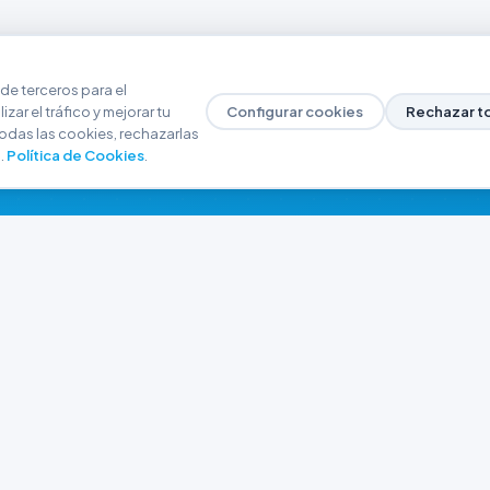
de terceros para el
zar el tráfico y mejorar tu
Configurar cookies
Rechazar t
odas las cookies, rechazarlas
.
Política de Cookies
.
NAVEGACIÓN
CONTACTO
Inicio
+54 9 280 466-6793
Catálogo
ferreteriaargrw@gma
Nuestras Sucursales
Trabajá con Nosotros
Playa unión, Chubut