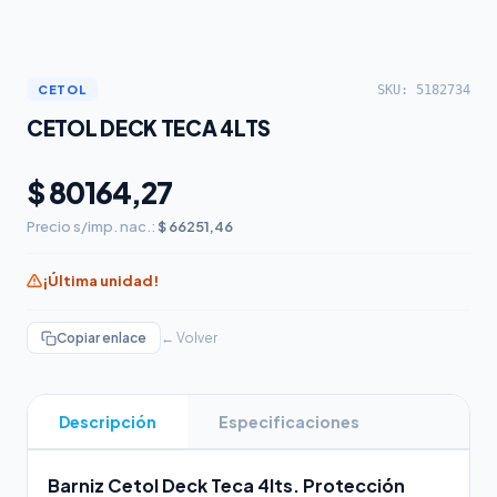
SKU: 5182734
CETOL
CETOL DECK TECA 4LTS
$ 80164,27
Precio s/imp. nac.:
$ 66251,46
¡Última unidad!
Copiar enlace
← Volver
Descripción
Especificaciones
Barniz Cetol Deck Teca 4lts. Protección