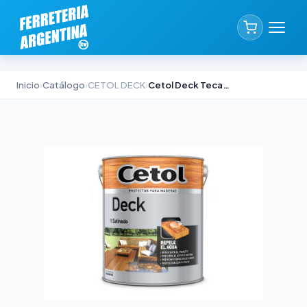
Inicio
›
Catálogo
›
CETOL DECK
›
Cetol Deck Teca 4lts