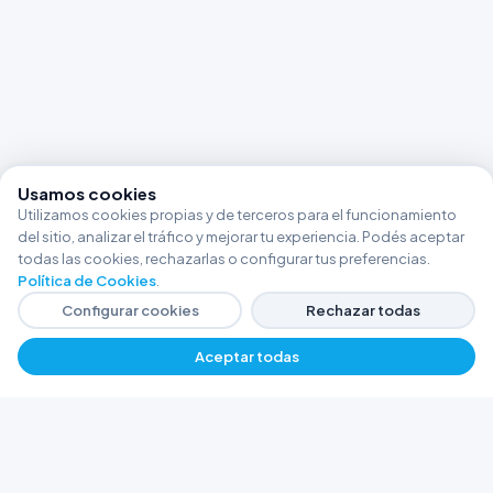
Usamos cookies
Utilizamos cookies propias y de terceros para el funcionamiento
del sitio, analizar el tráfico y mejorar tu experiencia. Podés aceptar
todas las cookies, rechazarlas o configurar tus preferencias.
Política de Cookies
.
Configurar cookies
Rechazar todas
Aceptar todas
−
+
$ 80164,27
Agregar
FERRETERÍA ARGENTINA RW
Líderes en herramientas industriales y
materiales de construcción en Rawson y
Playa Unión. Potenciamos tus proyectos con