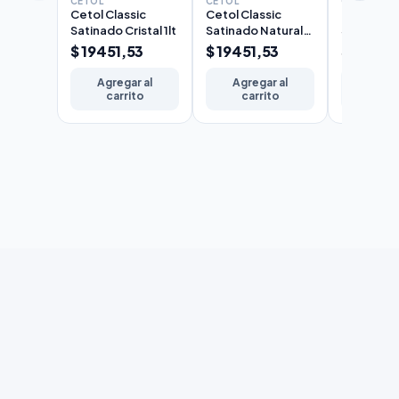
CETOL
CETOL
CETOL
Cetol Classic
Cetol Classic
Cetol Cla
Satinado Cristal 1lt
Satinado Natural
Satinado 
1lt
$ 19451,53
$ 19451,53
$ 19451
Agregar al
Agregar al
Agreg
carrito
carrito
carr