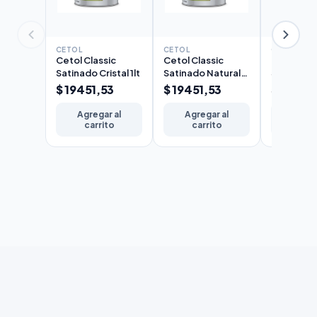
CETOL
CETOL
CETOL
Cetol Classic
Cetol Classic
Cetol Cla
Satinado Cristal 1lt
Satinado Natural
Satinado 
1lt
$ 19451,53
$ 19451,53
$ 19451
Agregar al
Agregar al
Agreg
carrito
carrito
carr