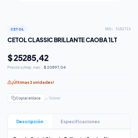
SKU: 5182713
CETOL
CETOL CLASSIC BRILLANTE CAOBA 1LT
$ 25285,42
Precio s/imp. nac.:
$ 20897,04
¡Últimas 2 unidades!
Copiar enlace
← Volver
Descripción
Especificaciones