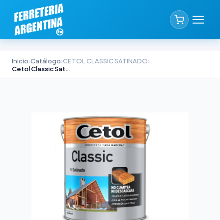
Inicio
›
Catálogo
›
CETOL CLASSIC SATINADO
›
Cetol Classic Satinado Roble 4lts