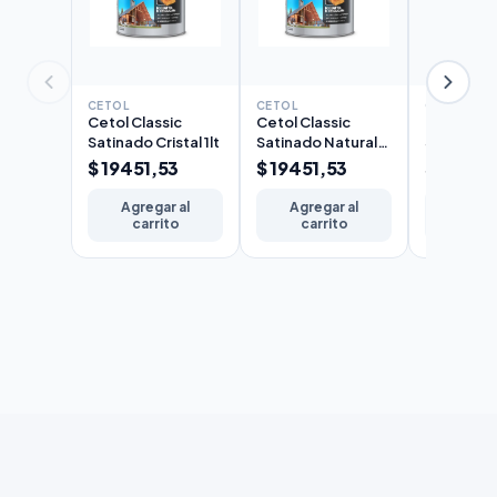
CETOL
CETOL
CETOL
Cetol Classic
Cetol Classic
Cetol Cla
Satinado Cristal 1lt
Satinado Natural
Satinado 
1lt
$ 19451,53
$ 19451,53
$ 19451
Agregar al
Agregar al
Agreg
carrito
carrito
carr