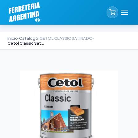
Inicio
›
Catálogo
›
CETOL CLASSIC SATINADO
›
Cetol Classic Satinado Cedro 4lts