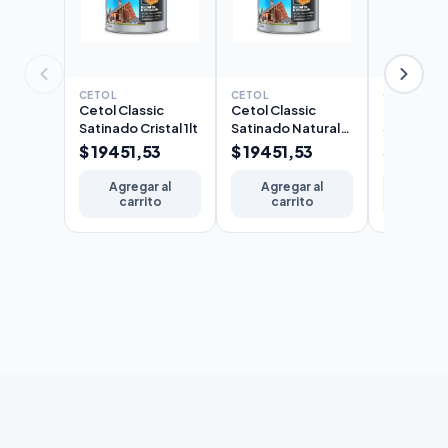
CETOL
CETOL
CETOL
Cetol Classic
Cetol Classic
Cetol Cla
Satinado Cristal 1lt
Satinado Natural
Satinado 
1lt
$ 19451,53
$ 19451,53
$ 19451
Agregar al
Agregar al
Agreg
carrito
carrito
carr