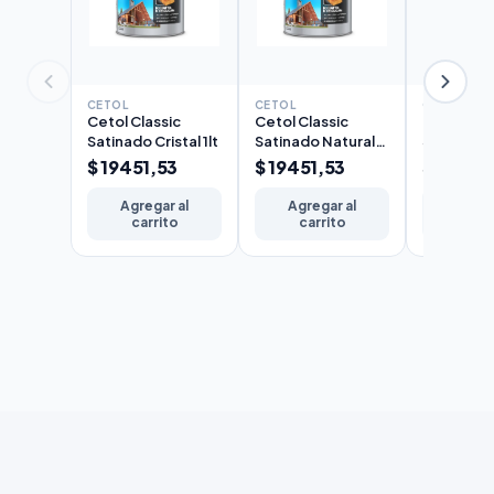
CETOL
CETOL
CETOL
Cetol Classic
Cetol Classic
Cetol Cla
Satinado Cristal 1lt
Satinado Natural
Satinado 
1lt
$ 19451,53
$ 19451,53
$ 19451
Agregar al
Agregar al
Agreg
carrito
carrito
carr