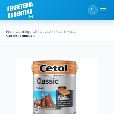
Inicio
›
Catálogo
›
CETOL CLASSIC SATINADO
›
Cetol Classic Satinado Cristal 4lts