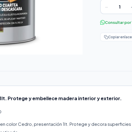
−
Consultar po
Copiar enlace
1lt. Protege y embellece madera interior y exterior.
O
 en color Cedro, presentación 1lt. Protege y decora superficies