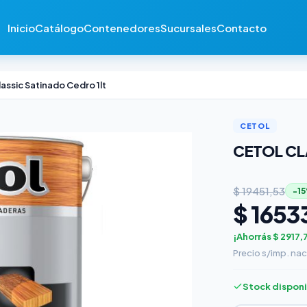
Inicio
Catálogo
Contenedores
Sucursales
Contacto
lassic Satinado Cedro 1lt
CETOL
CETOL CL
$ 19451,53
−1
$ 1653
¡Ahorrás $ 2917,
Precio s/imp. nac
Stock dispon