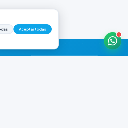
odas
Aceptar todas
1
HORARIOS DE ATENCIÓN
Casa Central
ABIERTO
07:00 - 18:30
Murga
CERRADO
il.com
08:00 - 13:00
Playa Unión
CERRADO
08:00 - 13:00
Prefar
ABIERTO
07:00 - 18:00
Ver todos los horarios