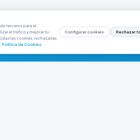
de terceros para el
zar el tráfico y mejorar tu
Configurar cookies
Rechazar t
odas las cookies, rechazarlas
.
Política de Cookies
.
NAVEGACIÓN
CONTACTO
Inicio
+54 9 280 466-6793
Catálogo
ferreteriaargrw@gma
Nuestras Sucursales
Trabajá con Nosotros
Playa unión, Chubut