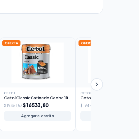
OFERTA
OFERTA
CETOL
CETOL
Cetol Classic Satinado Caoba 1lt
Cetol Classic Satinado Nogal 
$ 16533,80
$ 16533,80
$ 19451,53
$ 19451,53
Agregar al carrito
Agregar al carrito