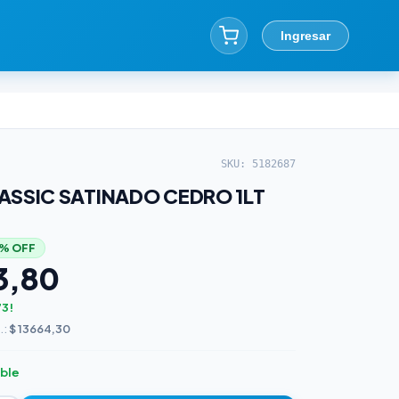
Ingresar
SKU: 5182687
ASSIC SATINADO CEDRO 1LT
5% OFF
3,80
73!
.:
$ 13664,30
ible