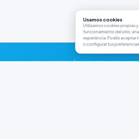
Usamos cookies
Utilizamos cookies propias y 
funcionamiento del sitio, anali
experiencia. Podés aceptar t
o configurar tus preferencias
FERRETERÍA ARGENTINA
RW
Líderes en herramientas industriales y
materiales de construcción en Rawson y
Playa Unión. Potenciamos tus proyectos con
calidad garantizada.