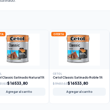
 satinado.
TA
OFERTA
L
CETOL
l Classic Satinado Natural 1lt
Cetol Classic Satinado Roble 1lt
$ 16533,80
$ 16533,80
51,53
$ 19451,53
Agregar al carrito
Agregar al carrito