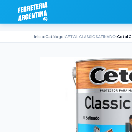
Inicio
›
Catálogo
›
CETOL CLASSIC SATINADO
›
Cetol C