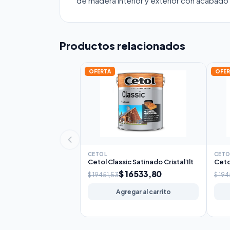
de madera interior y exterior con acabado
Productos relacionados
OFERTA
OFER
CETOL
CETO
Cetol Classic Satinado Cristal 1lt
Ceto
$ 16533,80
$ 19451,53
$ 194
Agregar al carrito