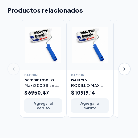
Productos relacionados
BAMBIN
BAMBIN
BAMBIN
Bambin Rodillo
BAMBIN |
BAMBIN |
Maxi 2000 Blanco
RODILLO MAXI
RODILLO 
Lana
2000 BLANCO
2000 BL
$ 6950,47
$ 10919,14
$ 12254
Seleccionada 10
(LANA
(LANA
cm
SELECCIONADA)
SELECCI
Agregar al
Agregar al
Agreg
17cm
22cm
carrito
carrito
carr