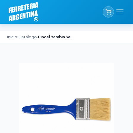
Inicio
›
Catálogo
›
Pincel Bambin Serie 50 Aficionado N°25 Cerda China Blanca