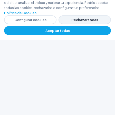
del sitio, analizar el tráfico y mejorar tu experiencia. Podés aceptar
todas las cookies, rechazarlas o configurar tus preferencias.
Política de Cookies
.
Configurar cookies
Rechazar todas
Aceptar todas
FERRETERÍA ARGENTINA RW
Líderes en herramientas industriales y
materiales de construcción en Rawson y
Playa Unión. Potenciamos tus proyectos con
calidad garantizada.
Trabajá con Nosotros